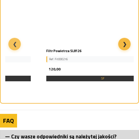
❮
❯
Filtr Powietrza SL8126
Ref: Fit000216
120,00
SF
FAQ
Czy wasze odpowiedniki są należytej jakości?