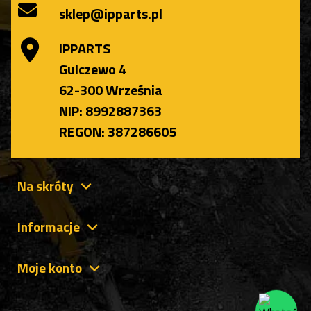
sklep@ipparts.pl
IPPARTS
Gulczewo 4
62-300 Września
NIP: 8992887363
REGON: 387286605
Na skróty
Informacje
Moje konto