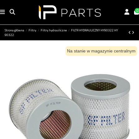
0
Strona główna
Filtry
Filtry hydrauliczne
FILTR HYDRAULICZNY HY90322 HY
90322
Na stanie w magazynie centralnym