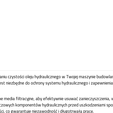
iu czystości oleju hydraulicznego w Twojej maszynie budowlanej
jest niezbędne do ochrony systemu hydraulicznego i zapewnienia 
edia filtracyjne, aby efektywnie usuwać zanieczyszczenia, w
czowych komponentów hydraulicznych przed uszkodzeniami sp
i, co gwarantuje niezawodność i długotrwałą pracę.