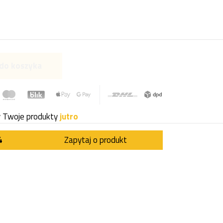
do koszyka
y Twoje produkty
jutro
4
Zapytaj o produkt