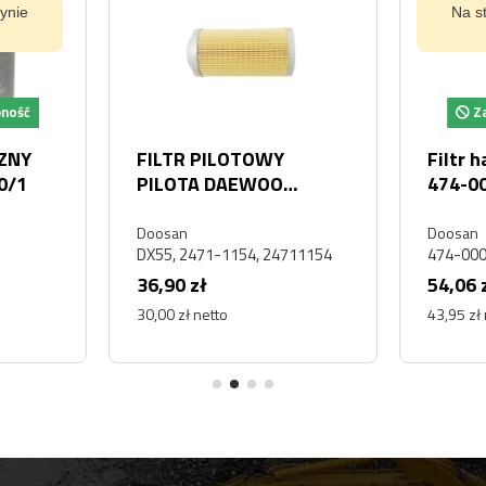
ynie
Na s
pność
Za
CZNY
FILTR PILOTOWY
Filtr 
0/1
PILOTA DAEWOO
474-0
DOOSAN DX55
Doosan
Doosan
DX55, 2471-1154, 24711154
474-00
36,90 zł
54,06 
30,00 zł netto
43,95 zł