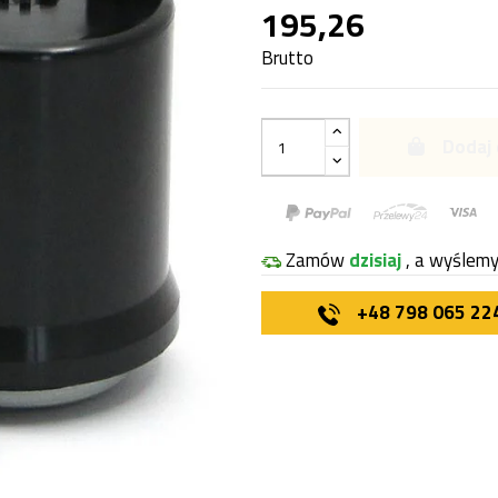
195,26
Brutto
Dodaj 
Zamów
dzisiaj
, a wyślem
+48 798 065 22