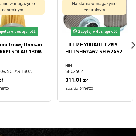
tanie w magazynie
Na stanie w magazynie
centralnym
centralnym
pytaj o dostępność
Zapytaj o dostępność
hamulcowy Doosan
FILTR HYDRAULICZNY
0009 SOLAR 130W
HIFI SH62462 SH 62462
HIFI
009, SOLAR 130W
SH62462
zł
311,01 zł
 netto
252,85 zł netto