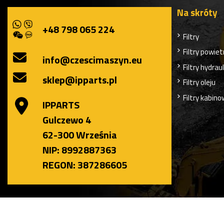
Na skróty
+48 798 065 224
Filtry
Filtry powiet
info@czescimaszyn.eu
Filtry hydrau
sklep@ipparts.pl
Filtry oleju
Filtry kabin
IPPARTS
Gulczewo 4
62-300 Września
NIP: 8992887363
REGON: 387286605