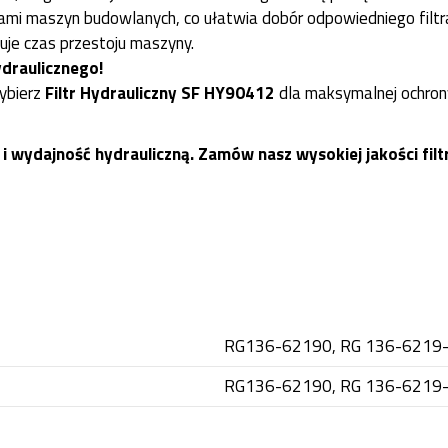
mi maszyn budowlanych, co ułatwia dobór odpowiedniego filtr
uje czas przestoju maszyny.
draulicznego!
Wybierz
Filtr Hydrauliczny SF HY90412
dla maksymalnej ochrony
wydajność hydrauliczną. Zamów nasz wysokiej jakości filtr 
RG136-62190, RG 136-6219
RG136-62190, RG 136-6219