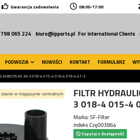
Gwarancja zadowolenia
08:00-17:00
 798 065 224
biuro@ipparts.pl
For international Clients
PODWOZIA
NOWOŚCI
KONTAKT
FORMULARZ
WY
2 KUBOTA KX 36-3 018-4 015-4 016-4 019-4 41-3
FILTR HYDRAULI
 stanie w magazynie centralnym
3 018-4 015-4 
Marka:
SF-Filter
Indeks
Czę003864
Zapytaj o dostępność