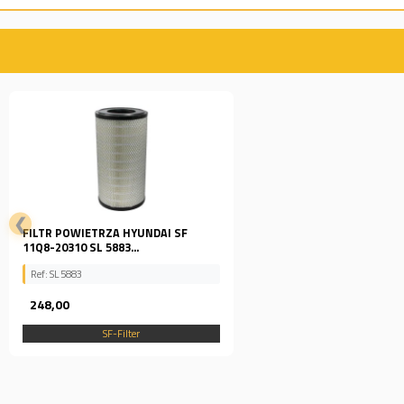
❮
FILTR POWIETRZA HYUNDAI SF
11Q8-20310 SL 5883...
Ref: SL 5883
248,00
SF-Filter