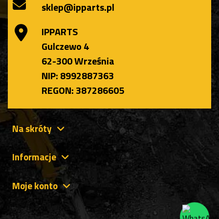
sklep@ipparts.pl
IPPARTS
Gulczewo 4
62-300 Września
NIP: 8992887363
REGON: 387286605
Na skróty
Informacje
Moje konto