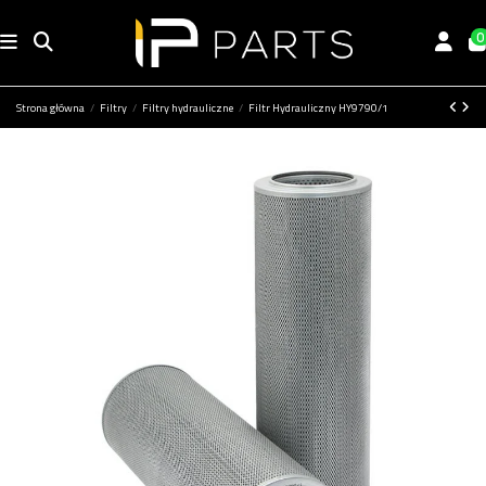
0
Strona główna
Filtry
Filtry hydrauliczne
Filtr Hydrauliczny HY9790/1