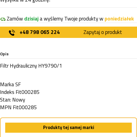
Zamów
dzisiaj
a wyślemy Twoje produkty w
poniedziałek
+48 798 065 224
Zapytaj o produkt
Opis
Filtr Hydrauliczny HY9790/1
Marka
SF
Indeks
Fit000285
Stan:
Nowy
MPN
Fit000285
Produkty tej samej marki