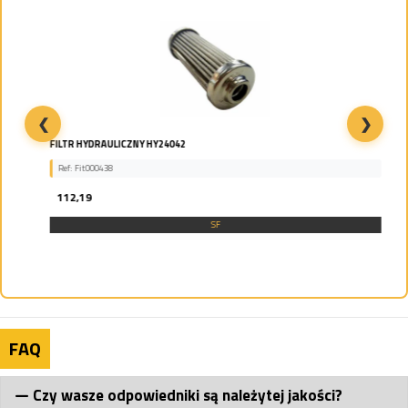
❮
❯
FILTR HYDRAULICZNY HY24042
Ref: Fit000438
112,19
SF
FAQ
Czy wasze odpowiedniki są należytej jakości?