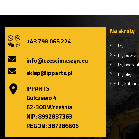
Na skróty
+48 798 065 224
Filtry
Filtry powiet
info@czescimaszyn.eu
Filtry hydrau
sklep@ipparts.pl
Filtry oleju
Filtry kabin
IPPARTS
Gulczewo 4
62-300 Września
NIP: 8992887363
REGON: 387286605