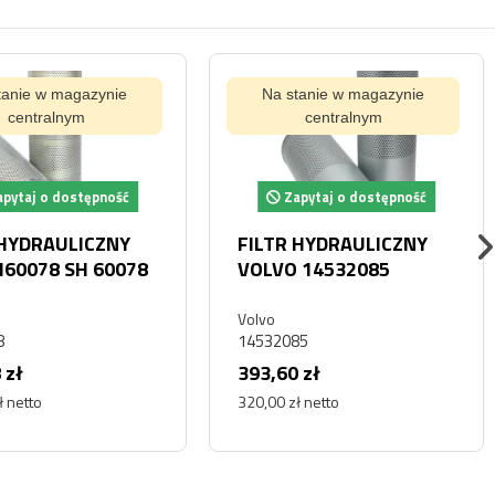
tanie w magazynie
Na stanie w magazynie
centralnym
centralnym
pytaj o dostępność
Zapytaj o dostępność
 HYDRAULICZNY
FILTR HYDRAULICZNY
SH60078 SH 60078
VOLVO 14532085
Volvo
8
14532085
 zł
393,60 zł
ł netto
320,00 zł netto