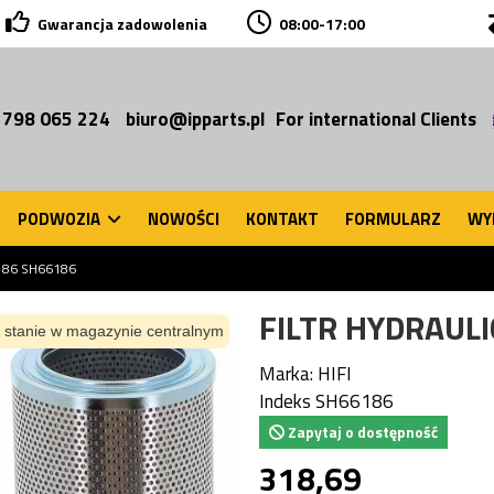
Gwarancja zadowolenia
08:00-17:00
 798 065 224
biuro@ipparts.pl
For international Clients
PODWOZIA
NOWOŚCI
KONTAKT
FORMULARZ
WY
6186 SH66186
FILTR HYDRAULI
 stanie w magazynie centralnym
Marka:
HIFI
Indeks
SH66186
Zapytaj o dostępność
318,69