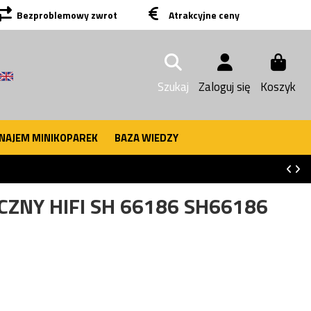
Bezproblemowy zwrot
Atrakcyjne ceny
Szukaj
Zaloguj się
Koszyk
NAJEM MINIKOPAREK
BAZA WIEDZY
CZNY HIFI SH 66186 SH66186