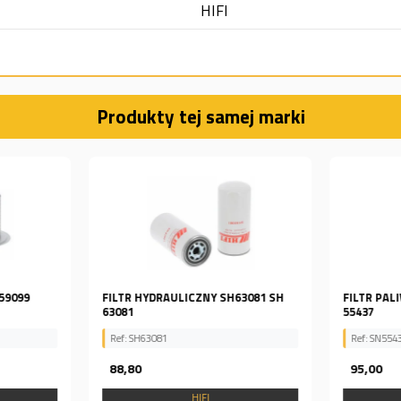
HIFI
Produkty tej samej marki
H59099
FILTR HYDRAULICZNY SH63081 SH
FILTR PAL
63081
55437
Ref: SH63081
Ref: SN554
88,80
95,00
HIFI