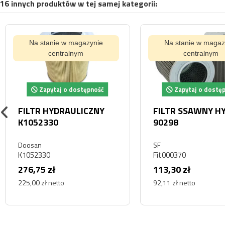
16 innych produktów w tej samej kategorii:
Na stanie w magazynie
Na stanie w magaz
centralnym
centralnym
Zapytaj o dostępność
Zapytaj o dostę
FILTR HYDRAULICZNY
FILTR SSAWNY H
K1052330
90298
Doosan
SF
K1052330
Fit000370
276,75 zł
113,30 zł
225,00 zł netto
92,11 zł netto