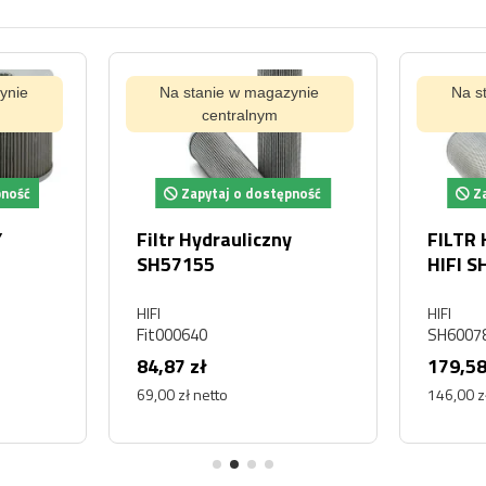
ynie
Na stanie w magazynie
Na s
centralnym
pność
Zapytaj o dostępność
Za
Y
Filtr Hydrauliczny
FILTR
SH57155
HIFI 
HIFI
HIFI
Fit000640
SH6007
84,87 zł
179,58
69,00 zł netto
146,00 z