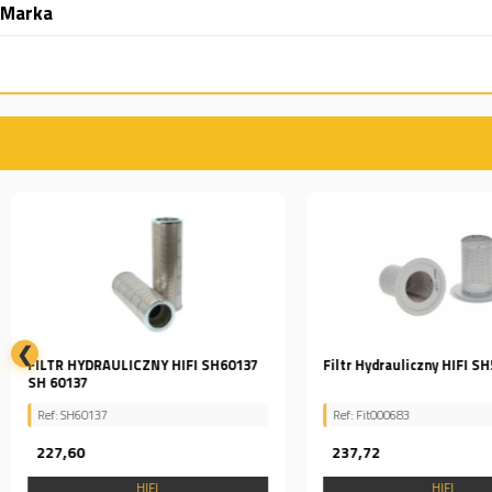
Marka
❮
FILTR HYDRAULICZNY HIFI SH60137
Filtr Hydrauliczny HIFI S
SH 60137
Ref: SH60137
Ref: Fit000683
227,60
237,72
HIFI
HIFI