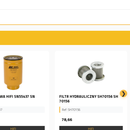
❯
IWA HIFI SN55437 SN
FILTR HYDRAULICZNY SH70156 SH
70156
37
Ref: SH70156
78,66
HIFI
HIFI