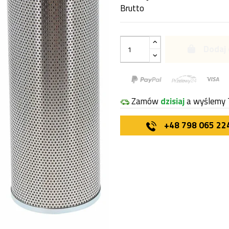
Brutto
Dodaj 
Zamów
dzisiaj
a wyślemy 
+48 798 065 22