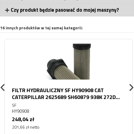
Czy produkt będzie pasować do mojej maszyny?
16 innych produktów w tej samej kategorii:
FILTR HYDRAULICZNY SF HY90908 CAT
CATERPILLAR 2625689 SH60879 938K 272D
928
SF
HY90908
248,04 zł
201,66 zł netto