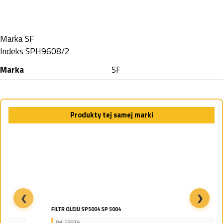
Marka
SF
Indeks
SPH9608/2
Marka
SF
Produkty tej samej marki
❮
❯
FILTR OLEJU SP5004 SP 5004
Ref: SP5004