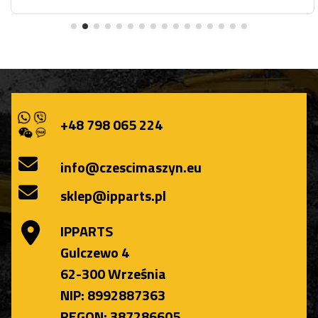
+48 798 065 224
info@czescimaszyn.eu
sklep@ipparts.pl
IPPARTS
Gulczewo 4
62-300 Września
NIP: 8992887363
REGON: 387286605