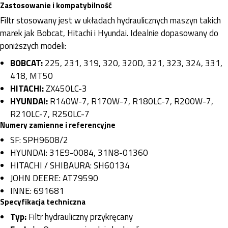
Zastosowanie i kompatybilność
Filtr stosowany jest w układach hydraulicznych maszyn takich
marek jak Bobcat, Hitachi i Hyundai. Idealnie dopasowany do
poniższych modeli:
BOBCAT:
225, 231, 319, 320, 320D, 321, 323, 324, 331,
418, MT50
HITACHI:
ZX450LC-3
HYUNDAI:
R140W-7, R170W-7, R180LC-7, R200W-7,
R210LC-7, R250LC-7
Numery zamienne i referencyjne
SF: SPH9608/2
HYUNDAI: 31E9-0084, 31N8-01360
HITACHI / SHIBAURA: SH60134
JOHN DEERE: AT79590
INNE: 691681
Specyfikacja techniczna
Typ:
Filtr hydrauliczny przykręcany