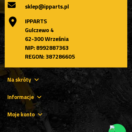
sklep@ipparts.pl
IPPARTS
Gulczewo 4
62-300 Września
NIP: 8992887363
REGON: 387286605
Na skróty
Informacje
Moje konto