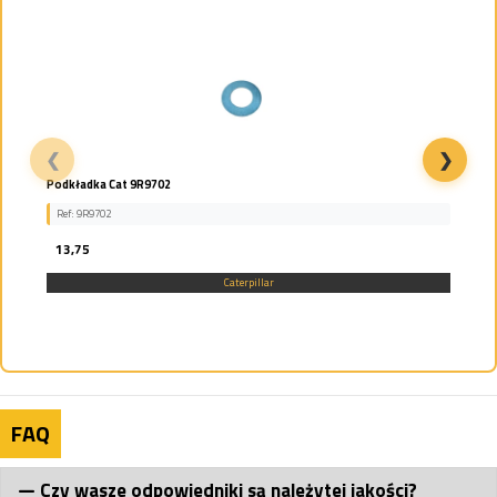
❮
❯
SWORZEŃ REKINA DOŁ SIŁOWNIKA CAT CATERPILLAR...
Ref: 9R4677
38,13
Caterpillar
FAQ
Czy wasze odpowiedniki są należytej jakości?