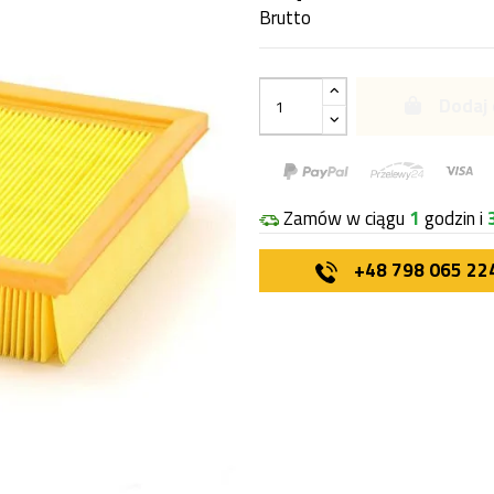
Brutto
Dodaj 
Zamów w ciągu
1
godzin i
+48 798 065 22