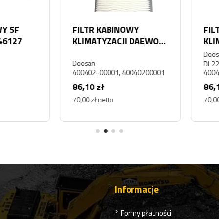
SF
FILTR KABINOWY
FILTR
127
KLIMATYZACJI DAEWOO
KLIMA
DOOSAN SOLAR 300
DOOSA
Doosan
Doosan
DL220, 
400402-00001, 40040200001
400402
86,10 zł
86,10 
70,00 zł netto
70,00 zł
Informacje
Formy płatności