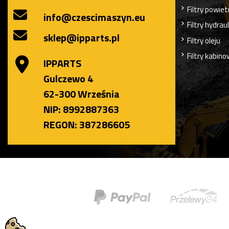
Filtry powiet
info@czescimaszyn.eu
Filtry hydrau
sklep@ipparts.pl
Filtry oleju
Filtry kabin
IPPARTS
Gulczewo 4
62-300 Września
NIP: 8992887363
REGON: 387286605