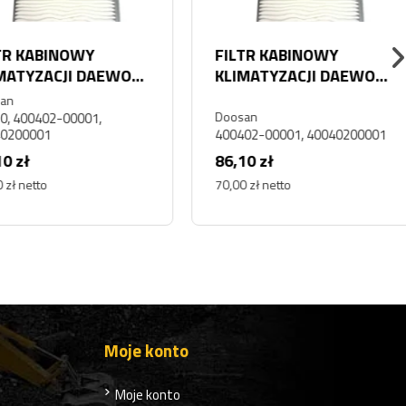
 KABINOWY
FILTR KABINOWY
TYZACJI DAEWOO
KLIMATYZACJI DAEWOO
N DL220
DOOSAN DEVELON
SOLAR 300
Doosan
400402-00001,
00001
400402-00001, 40040200001
zł
86,10 zł
 netto
70,00 zł netto
Moje konto
Moje konto