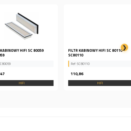
❯
INOWY HIFI SC 80059
FILTR KABINOWY HIFI SC 80110
SC80110
59
Ref: SC 80110
110,86
HIFI
HIFI