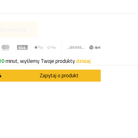
do koszyka
30
minut, wyślemy Twoje produkty
dzisiaj
4
Zapytaj o produkt