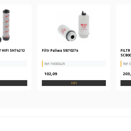
I SH74212
Filtr Paliwa SN70274
FILTR KAB
SC80059
Ref: Fit000429
Ref: SC 800
102,09
203,47
HIFI