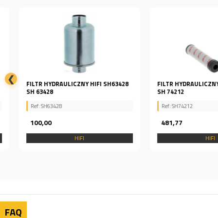
❮
FILTR HYDRAULICZNY HIFI SH63428
FILTR HYDRAULICZNY HIF
SH 63428
SH 74212
Ref: SH63428
Ref: SH74212
100,00
481,77
HIFI
HIFI
FAQ