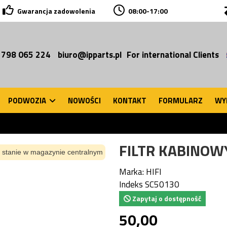
Gwarancja zadowolenia
08:00-17:00
 798 065 224
biuro@ipparts.pl
For international Clients
PODWOZIA
NOWOŚCI
KONTAKT
FORMULARZ
WY
FILTR KABINOW
 stanie w magazynie centralnym
Marka:
HIFI
Indeks
SC50130
Zapytaj o dostępność
50,00