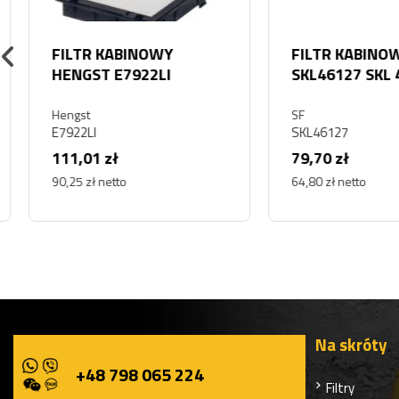
FILTR KABINOWY
FILTR KABINOWY 
HENGST E7922LI
SKL46127 SKL 46
Hengst
SF
E7922LI
SKL46127
111,01 zł
79,70 zł
90,25 zł netto
64,80 zł netto
Na skróty
+48 798 065 224
Filtry