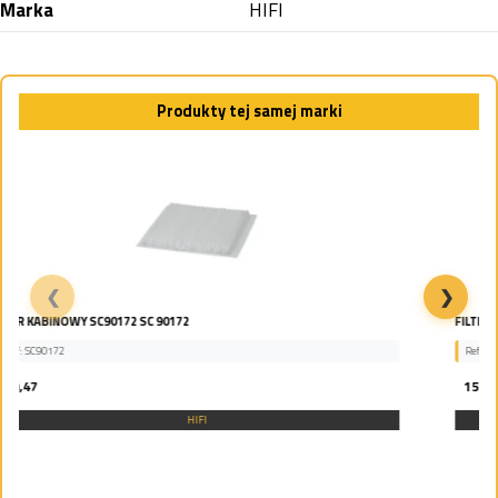
Marka
HIFI
Produkty tej samej marki
❮
❯
FILTR PALIWA SN40679 SN 40679
Ref: SN40679
151,29
HIFI