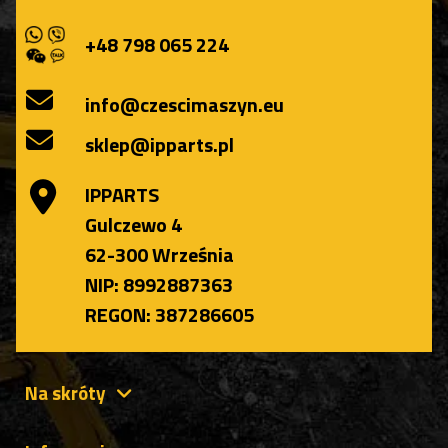
+48 798 065 224
info@czescimaszyn.eu
sklep@ipparts.pl
IPPARTS
Gulczewo 4
62-300 Września
NIP: 8992887363
REGON: 387286605
Na skróty