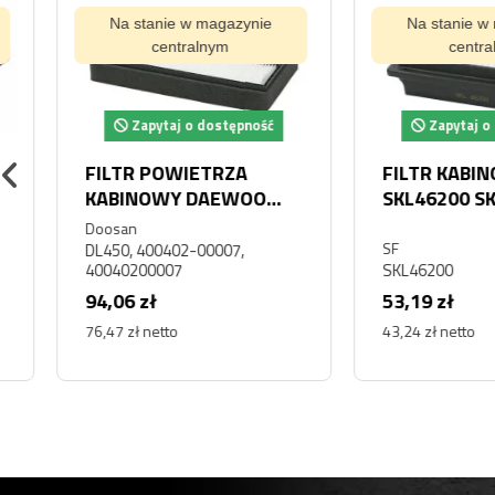
Na stanie w magazynie
Na stanie w magaz
centralnym
centralnym
Zapytaj o dostępność
Zapytaj o dostę
FILTR POWIETRZA
FILTR KABINOWY 
KABINOWY DAEWOO
SKL46200 SKL 46
DOOSAN DL450
Doosan
SF
DL450, 400402-00007,
40040200007
SKL46200
94,06 zł
53,19 zł
76,47 zł netto
43,24 zł netto