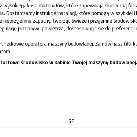
 wysokiej jakości materiałów, które zapewniają skuteczną filtr
. Dostarczamy instrukcje instalacji, które pomogą w szybkiej i 
je nieprzyjemne zapachy, tworząc świeże i przyjemne środowisk
egulację przepływu powietrza, dostosowując się do preferencji 
t i zdrowie operatora maszyny budowlanej. Zamów nasz filtr ka
atora.
komfortowe środowisko w kabinie Twojej maszyny budowlanej
SF