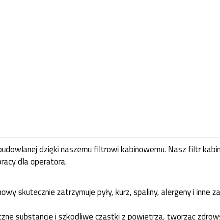
budowlanej dzięki naszemu filtrowi kabinowemu. Nasz filtr kab
racy dla operatora.
nowy skutecznie zatrzymuje pyły, kurz, spaliny, alergeny i inne 
yczne substancje i szkodliwe cząstki z powietrza, tworząc zdr