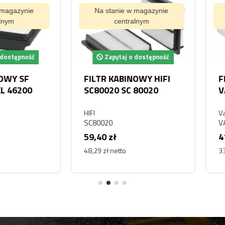
ynie
Na stanie w magazynie
Na s
centralnym
pność
Zapytaj o dostępność
Za
SF
FILTR KABINOWY HIFI
FILTR
200
SC80020 SC 80020
VAL71
HIFI
Valeo
SC80020
VAL715
59,40 zł
41,22 
48,29 zł netto
33,51 zł