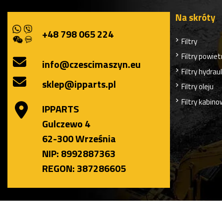
Na skróty
+48 798 065 224
Filtry
Filtry powiet
info@czescimaszyn.eu
Filtry hydrau
sklep@ipparts.pl
Filtry oleju
Filtry kabin
IPPARTS
Gulczewo 4
62-300 Września
NIP: 8992887363
REGON: 387286605