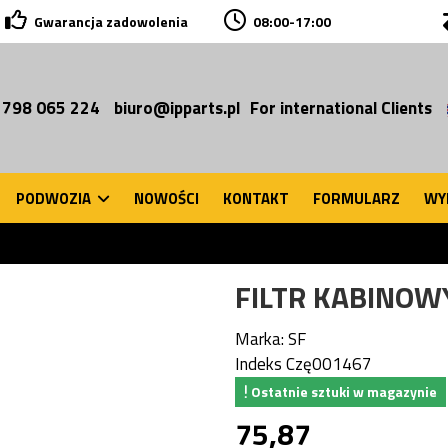
Gwarancja zadowolenia
08:00-17:00
 798 065 224
biuro@ipparts.pl
For international Clients
PODWOZIA
NOWOŚCI
KONTAKT
FORMULARZ
WY
FILTR KABINOW
Marka:
SF
Indeks
Czę001467
Ostatnie sztuki w magazynie
75,87