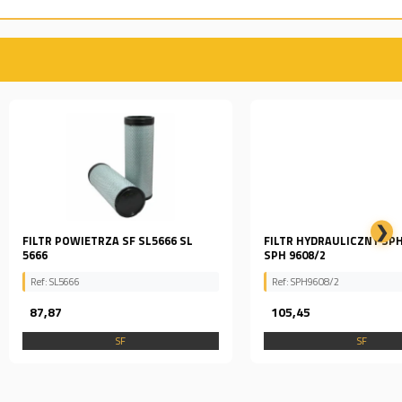
❯
IETRZA SF SL5666 SL
FILTR HYDRAULICZNY SPH9608/2
SPH 9608/2
Ref: SPH9608/2
105,45
SF
SF