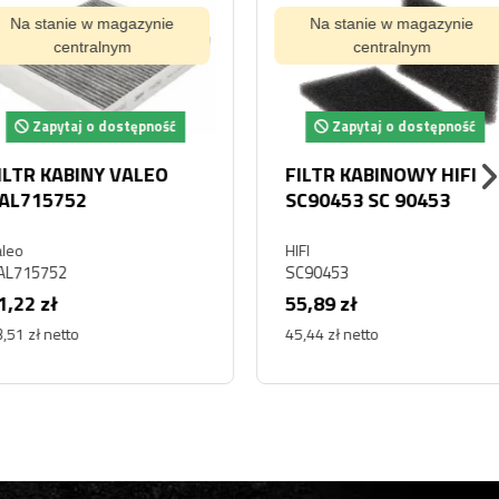
tanie w magazynie
Na stanie w magazynie
centralnym
centralnym
pytaj o dostępność
Zapytaj o dostępność
 KABINY VALEO
FILTR KABINOWY HIFI
5752
SC90453 SC 90453
HIFI
752
SC90453
zł
55,89 zł
 netto
45,44 zł netto