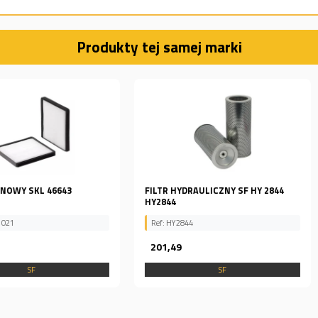
Produkty tej samej marki
43
FILTR HYDRAULICZNY SF HY 2844
FILTR POW
HY2844
5666
Ref: HY2844
Ref: SL5666
201,49
87,87
SF