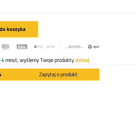
do koszyka
i
4
minut, wyślemy Twoje produkty
dzisiaj
4
Zapytaj o produkt