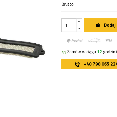
Brutto
Dodaj 
Zamów w ciągu
12
godzin 
+48 798 065 22