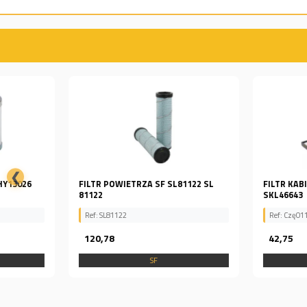
❮
FILTR POWIETRZA SF SL81122 SL
FILTR KABINOWY SKL 466
81122
SKL46643
Ref: SL81122
Ref: Czę011021
120,78
42,75
SF
SF