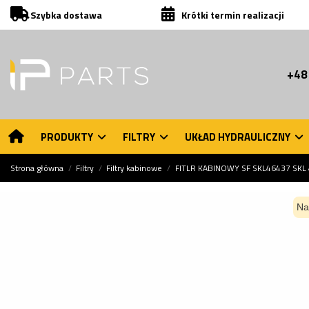
Szybka dostawa
Krótki termin realizacji
+48
PRODUKTY
FILTRY
UKŁAD HYDRAULICZNY
Strona główna
Filtry
Filtry kabinowe
FITLR KABINOWY SF SKL46437 SKL
Na