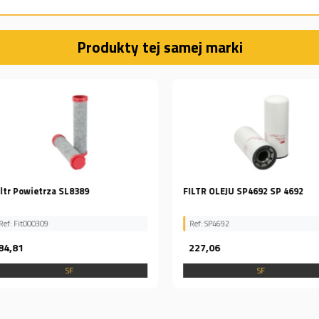
Produkty tej samej marki
FILTR OLEJU SP4692 SP 4692
FILTR HYD
HY90478
Ref: SP4692
Ref: HY 90
227,06
430,00
SF