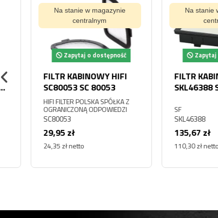
Na stanie w magazynie
Na stanie w magaz
centralnym
centralnym
Zapytaj o dostępność
Zapytaj o dostę
FILTR KABINOWY HIFI
FILTR KABINOWY
SC80053 SC 80053
SKL46388 SKL 46
3168992 327661
HIFI FILTER POLSKA SPÓŁKA Z
SC90224 CA4996 
OGRANICZONĄ ODPOWIEDZI
SF
SC80053
SKL46388
90224
29,95 zł
135,67 zł
24,35 zł netto
110,30 zł netto