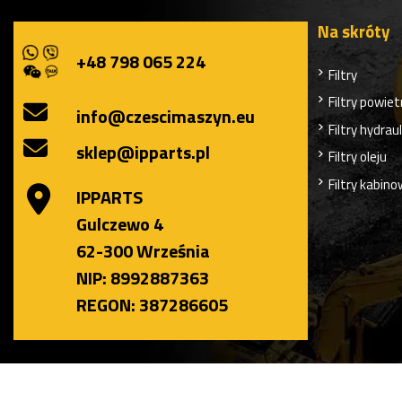
Na skróty
+48 798 065 224
Filtry
Filtry powiet
info@czescimaszyn.eu
Filtry hydrau
sklep@ipparts.pl
Filtry oleju
Filtry kabin
IPPARTS
Gulczewo 4
62-300 Września
NIP: 8992887363
REGON: 387286605