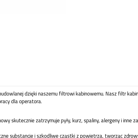
budowlanej dzięki naszemu filtrowi kabinowemu. Nasz filtr kab
racy dla operatora.
nowy skutecznie zatrzymuje pyły, kurz, spaliny, alergeny i inne 
yczne substancje i szkodliwe cząstki z powietrza, tworząc zdr