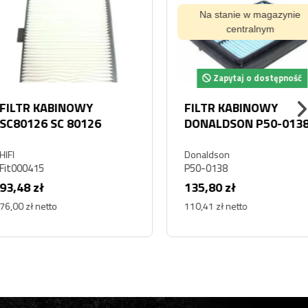
Na stanie w magazynie
centralnym
Zapytaj o dostępność
 KABINOWY
FILTR KABINOWY
26 SC 80126
DONALDSON P50-0138
P 50-0138
Donaldson
15
P50-0138
zł
135,80 zł
 netto
110,41 zł netto