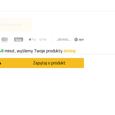
do koszyka
48
minut, wyślemy Twoje produkty
dzisiaj
4
Zapytaj o produkt