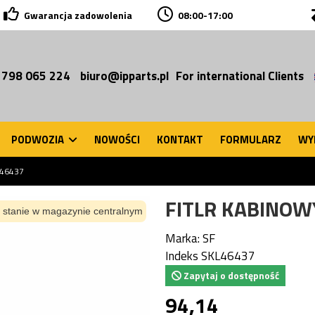
Gwarancja zadowolenia
08:00-17:00
 798 065 224
biuro@ipparts.pl
For international Clients
PODWOZIA
NOWOŚCI
KONTAKT
FORMULARZ
WY
 46437
FITLR KABINOW
 stanie w magazynie centralnym
Marka:
SF
Indeks
SKL46437
Zapytaj o dostępność
94,14