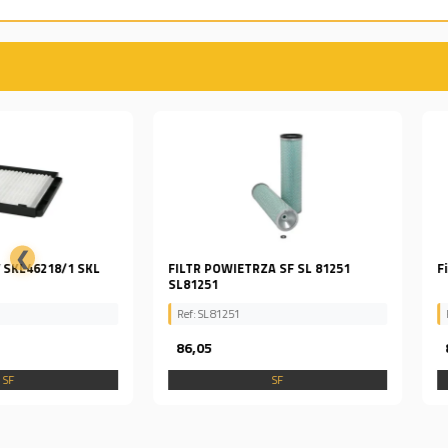
❮
FILTR POWIETRZA SF SL 81251
Filtr Powietrza SL8389
SL81251
Ref: SL 81251
Ref: Fit000309
86,05
84,81
SF
SF