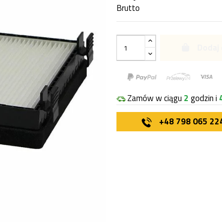
Brutto
Dodaj 
Zamów w ciągu
2
godzin i
+48 798 065 22