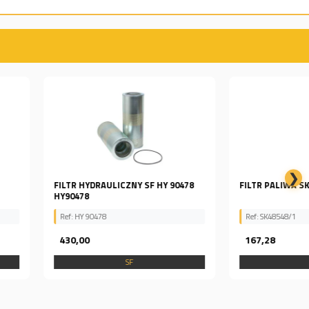
❯
RAULICZNY SF HY 90478
FILTR PALIWA SK48548/1
478
Ref: SK48548/1
167,28
SF
SF