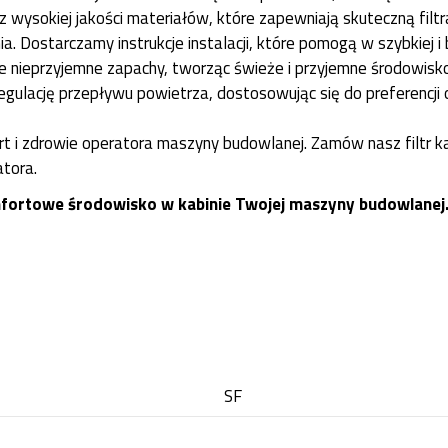
 wysokiej jakości materiałów, które zapewniają skuteczną filtr
. Dostarczamy instrukcje instalacji, które pomogą w szybkiej i 
je nieprzyjemne zapachy, tworząc świeże i przyjemne środowisk
egulację przepływu powietrza, dostosowując się do preferencji 
t i zdrowie operatora maszyny budowlanej. Zamów nasz filtr ka
atora.
komfortowe środowisko w kabinie Twojej maszyny budowlanej
SF