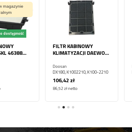
ynie
pność
FILTR KABINOWY
FILTR
388
KLIMATYZACJI DAEWOO
SC801
8
DOOSAN DX180
SC
Doosan
HIFI
DX180, K1002210, K100-2210
Fit0004
106,42 zł
93,48 
86,52 zł netto
76,00 zł