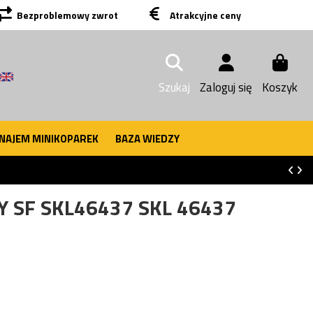
Bezproblemowy zwrot
Atrakcyjne ceny
Szukaj
Zaloguj się
Koszyk
NAJEM MINIKOPAREK
BAZA WIEDZY
Y SF SKL46437 SKL 46437