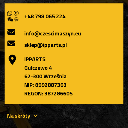
+48 798 065 224
info@czescimaszyn.eu
sklep@ipparts.pl
IPPARTS
Gulczewo 4
62-300 Września
NIP: 8992887363
REGON: 387286605
Na skróty