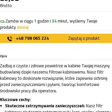
Brutto
Zamów w ciągu
1
godzin i
34
minut, wyślemy Twoje
produkty
dzisiaj
+48 798 065 224
Zapytaj o produkt
Opis
Zadbaj o czyste i zdrowe powietrze w kabinie Twojej maszyny
budowlanej dzięki naszemu filtrowi kabinowemu. Nasz filtr
kabinowy to doskonałe rozwiązanie, które zapewnia ochronę
przed zanieczyszczeniami i pyłami, tworząc komfortowe
środowisko pracy dla operatora.
Kluczowe cechy:
Skuteczne zatrzymywanie zanieczyszczeń:
Nasz filtr
kabinowy skutecznie zatrzymuje pyły, kurz, spaliny, alergeny