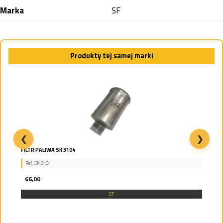
Marka
SF
Produkty tej samej marki
❮
❯
FILTR PALIWA SK 3104
Ref: SK 3104
66,00
SF