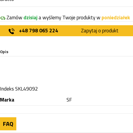
Zamów
dzisiaj
a wyślemy Twoje produkty w
poniedziałek
+48 798 065 224
Zapytaj o produkt
Opis
Indeks
SKL49092
Marka
SF
FAQ