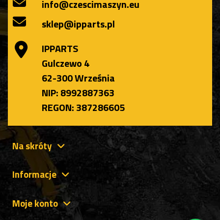
info@czescimaszyn.eu
sklep@ipparts.pl
IPPARTS
Gulczewo 4
62-300 Września
NIP: 8992887363
REGON: 387286605
Na skróty
Informacje
Moje konto