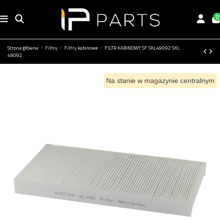
0
Strona główna
Filtry
Filtry kabinowe
FILTR KABINOWY SF SKL49092 SKL
49092
Na stanie w magazynie centralnym