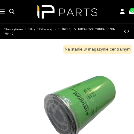
0
Strona główna
Filtry
Filtry oleju
FILTR OLEJU SILNIKOWEGO HYUNDAI 11NB-
70110
Na stanie w magazynie centralnym