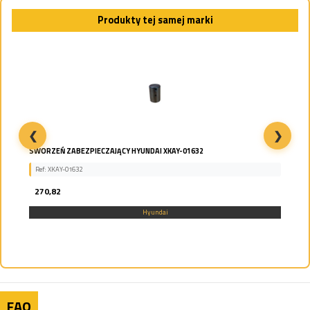
Produkty tej samej marki
❮
❯
SWORZEŃ ZABEZPIECZAJĄCY HYUNDAI XKAY-01632
Ref: XKAY-01632
270,82
Hyundai
FAQ