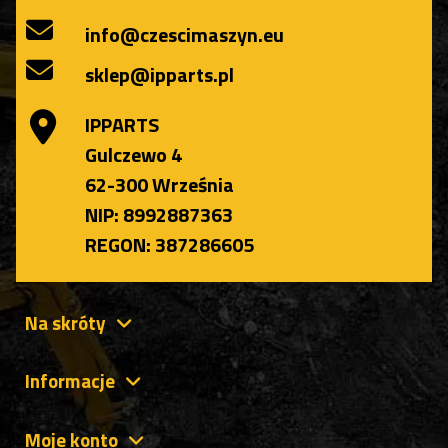
info@czescimaszyn.eu
sklep@ipparts.pl
IPPARTS
Gulczewo 4
62-300 Września
NIP: 8992887363
REGON: 387286605
Na skróty
Informacje
Moje konto