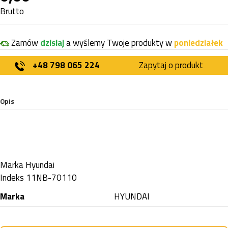
Brutto
Zamów
dzisiaj
a wyślemy Twoje produkty w
poniedziałek
+48 798 065 224
Zapytaj o produkt
Opis
Marka
Hyundai
Indeks
11NB-70110
Marka
HYUNDAI