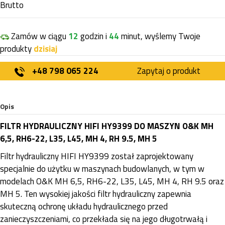
Brutto
Zamów w ciągu
12
godzin i
44
minut, wyślemy Twoje
produkty
dzisiaj
+48 798 065 224
Zapytaj o produkt
Opis
FILTR HYDRAULICZNY HIFI HY9399 DO MASZYN O&K MH
6,5, RH6-22, L35, L45, MH 4, RH 9.5, MH 5
Filtr hydrauliczny HIFI HY9399 został zaprojektowany
specjalnie do użytku w maszynach budowlanych, w tym w
modelach O&K MH 6,5, RH6-22, L35, L45, MH 4, RH 9.5 oraz
MH 5. Ten wysokiej jakości filtr hydrauliczny zapewnia
skuteczną ochronę układu hydraulicznego przed
zanieczyszczeniami, co przekłada się na jego długotrwałą i