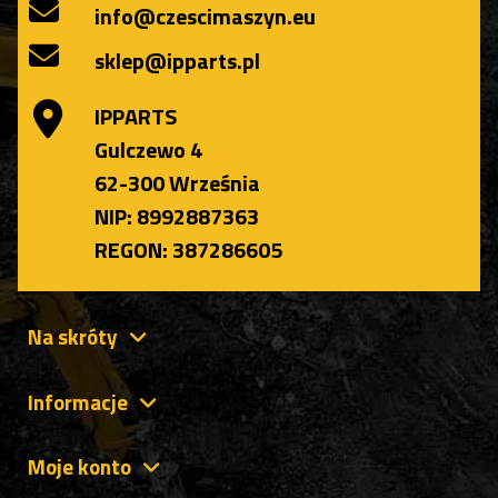
info@czescimaszyn.eu
sklep@ipparts.pl
IPPARTS
Gulczewo 4
62-300 Września
NIP: 8992887363
REGON: 387286605
Na skróty
Informacje
Moje konto