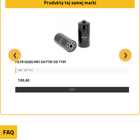
Produkty tej samej marki
❮
❯
FILTR OLEJU HIFI SO7191 SO 7191
Ref: SO7191
103,63
HIFI
FAQ