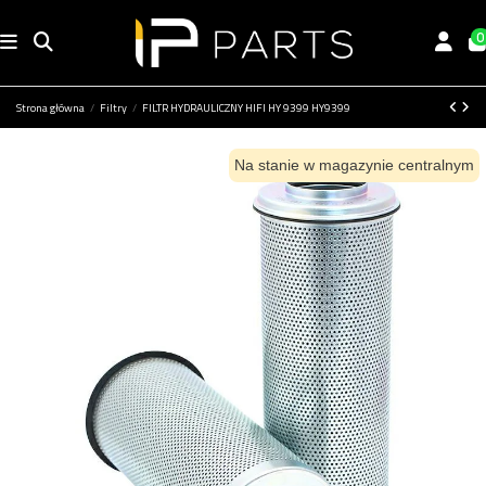
0
Strona główna
Filtry
FILTR HYDRAULICZNY HIFI HY 9399 HY9399
Na stanie w magazynie centralnym