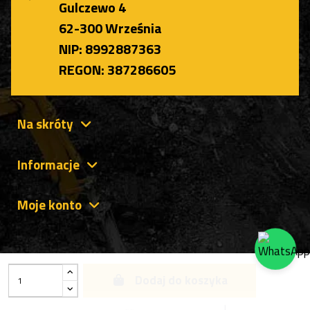
Gulczewo 4
62-300 Września
NIP: 8992887363
REGON: 387286605
Na skróty
Informacje
Moje konto
Dodaj do koszyka