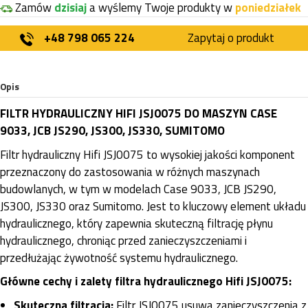
Zamów
dzisiaj
a wyślemy Twoje produkty w
poniedziałek
+48 798 065 224
Zapytaj o produkt
Opis
FILTR HYDRAULICZNY HIFI JSJ0075 DO MASZYN CASE
9033, JCB JS290, JS300, JS330, SUMITOMO
Filtr hydrauliczny Hifi JSJ0075 to wysokiej jakości komponent
przeznaczony do zastosowania w różnych maszynach
budowlanych, w tym w modelach Case 9033, JCB JS290,
JS300, JS330 oraz Sumitomo. Jest to kluczowy element układu
hydraulicznego, który zapewnia skuteczną filtrację płynu
hydraulicznego, chroniąc przed zanieczyszczeniami i
przedłużając żywotność systemu hydraulicznego.
Główne cechy i zalety filtra hydraulicznego Hifi JSJ0075:
Skuteczna filtracja:
Filtr JSJ0075 usuwa zanieczyszczenia z