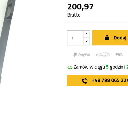
200,97
Brutto
Dodaj 
Zamów w ciągu
5
godzin i
+48 798 065 22