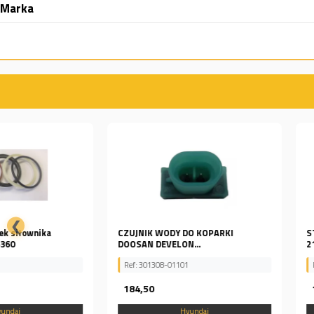
Marka
❮
CZUJNIK WODY DO KOPARKI
STEROWNIK DO KOPARKI
DOOSAN DEVELON...
21K8-41821...
Ref: 301308-01101
Ref: 21K8-41821
184,50
1 465,52
Hyundai
Hyundai