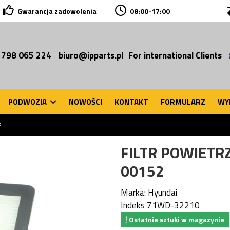
Gwarancja zadowolenia
08:00-17:00
 798 065 224
biuro@ipparts.pl
For international Clients
PODWOZIA
NOWOŚCI
KONTAKT
FORMULARZ
WY
2
FILTR POWIETR
00152
Marka:
Hyundai
Indeks
71WD-32210
Ostatnie sztuki w magazynie