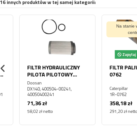
16 innych produktów w tej samej kategorii:
Na stanie w magaz
centralnym
Zapytaj o dostę
FILTR HYDRAULICZNY
FILTR PALIWA CA
PILOTA PILOTOWY
0762
STEROWANIA DAEWOO
Doosan
DOOSAN DX140
Caterpillar
DX140, 400504-00241,
40050400241
1R-0762
71,36 zł
358,18 zł
58,02 zł netto
291,20 zł netto