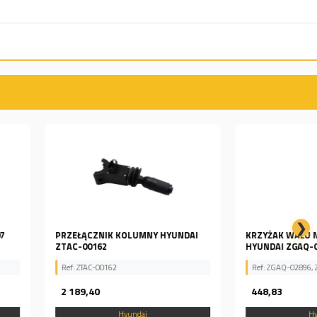
❯
NIK KOLUMNY HYUNDAI
KRZYŻAK WAŁU NAPĘDOWEGO
62
HYUNDAI ZGAQ-02896...
00162
Ref: ZGAQ-02896, ZGAQ02896
0
448,83
Hyundai
Hyundai