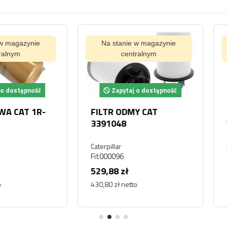
ynie
Na stanie w magazynie
Na s
centralnym
pność
Zapytaj o dostępność
Za
T 1R-
FILTR ODMY CAT
FILTR
3391048
WSTĘP
Caterpillar
HIFI
Fit000096
SA 1188
529,88 zł
220,00
430,80 zł netto
178,86 z