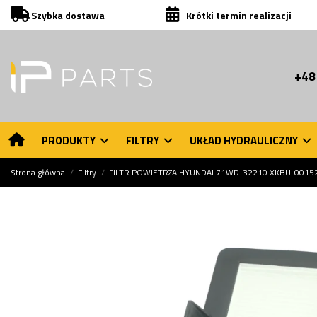
Szybka dostawa
Krótki termin realizacji
+48
PRODUKTY
FILTRY
UKŁAD HYDRAULICZNY
Strona główna
Filtry
FILTR POWIETRZA HYUNDAI 71WD-32210 XKBU-0015