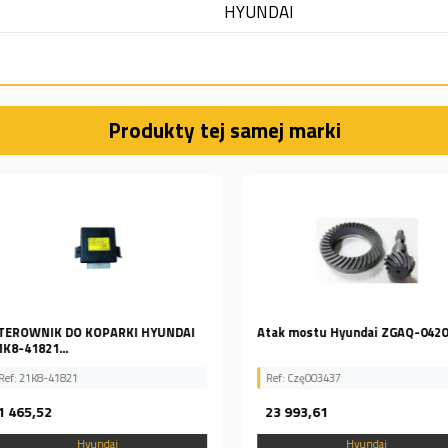
HYUNDAI
Produkty tej samej marki
 HYUNDAI
Atak mostu Hyundai ZGAQ-04207
PRZEŁĄCZ
ZTAC-001
Ref: Czę003437
Ref: ZTAC-
23 993,61
2 189,4
Hyundai