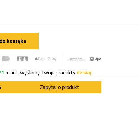
do koszyka
21
minut, wyślemy Twoje produkty
dzisiaj
4
Zapytaj o produkt