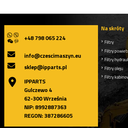
Na skróty
+48 798 065 224
Filtry
Filtry powiet
info@czescimaszyn.eu
Filtry hydrau
sklep@ipparts.pl
Filtry oleju
Filtry kabin
IPPARTS
Gulczewo 4
62-300 Września
NIP: 8992887363
REGON: 387286605