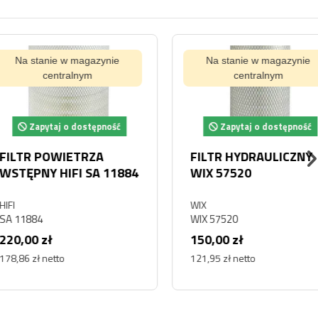
tanie w magazynie
Na stanie w magazynie
centralnym
centralnym
pytaj o dostępność
Zapytaj o dostępność
 POWIETRZA
FILTR HYDRAULICZNY
NY HIFI SA 11884
WIX 57520
WIX
4
WIX 57520
 zł
150,00 zł
ł netto
121,95 zł netto