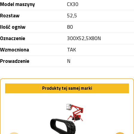
Model maszyny
CX30
Rozstaw
52,5
Ilość ogniw
80
Oznaczenie
300X52,5X80N
Wzmocniona
TAK
Prowadzenie
N
Produkty tej samej marki