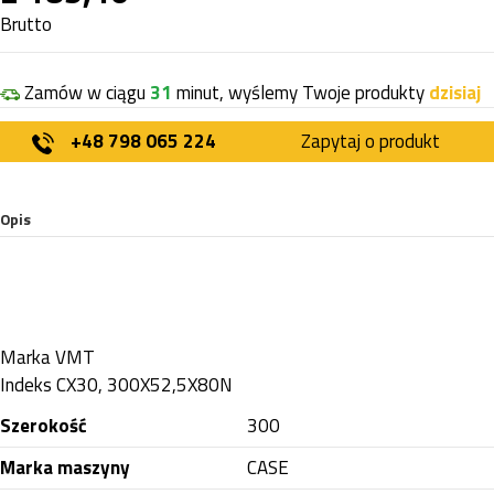
Brutto
Zamów w ciągu
31
minut, wyślemy Twoje produkty
dzisiaj
+48 798 065 224
Zapytaj o produkt
Opis
Marka
VMT
Indeks
CX30, 300X52,5X80N
Szerokość
300
Marka maszyny
CASE