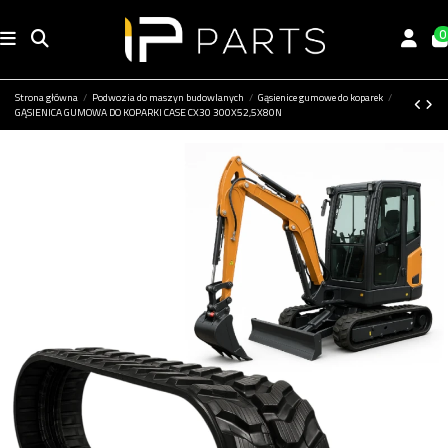
0
Strona główna
Podwozia do maszyn budowlanych
Gąsienice gumowe do koparek
GĄSIENICA GUMOWA DO KOPARKI CASE CX30 300X52,5X80N