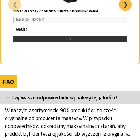
❮
❯
OGNIWO NAPRAWCZE ŁAŃCUCHA DOOSAN DX225 DX255
Ref: DX225 OGNIWO
508,06
VMT
FAQ
Czy wasze odpowiedniki są należytej jakości?
W naszym asortymencie 90% produktów, to części
oryginalne od producenta maszyny. W przypadku
odpowiedników dokładamy maksymalnych starań, aby
produkt był identycznej jakości lub wyższej niż oryginalna