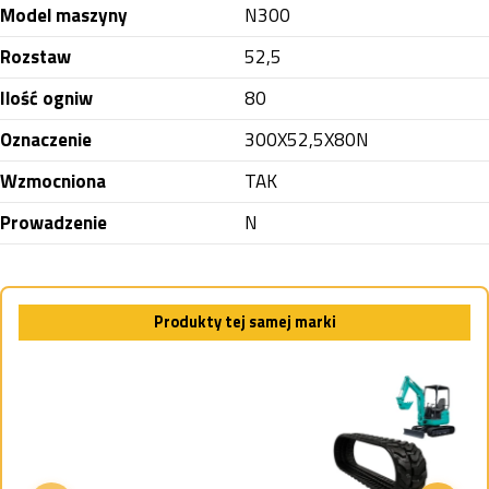
Model maszyny
N300
Rozstaw
52,5
Ilość ogniw
80
Oznaczenie
300X52,5X80N
Wzmocniona
TAK
Prowadzenie
N
Produkty tej samej marki