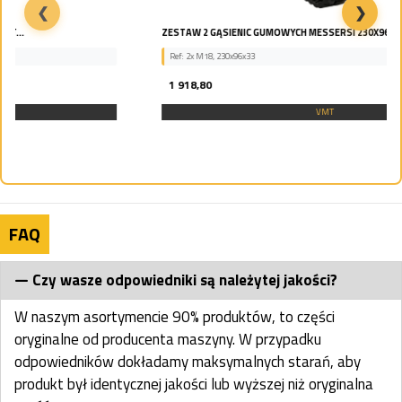
❮
❯
ZESTAW 2 GĄSIENIC GUMOWYCH MESSERSI 230X96X33...
Ref: 2x M18, 230x96x33
1 918,80
VMT
FAQ
Czy wasze odpowiedniki są należytej jakości?
W naszym asortymencie 90% produktów, to części
oryginalne od producenta maszyny. W przypadku
odpowiedników dokładamy maksymalnych starań, aby
produkt był identycznej jakości lub wyższej niż oryginalna