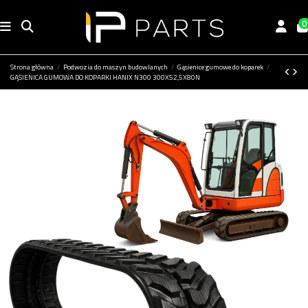
0
Strona główna
Podwozia do maszyn budowlanych
Gąsienice gumowe do koparek
GĄSIENICA GUMOWA DO KOPARKI HANIX N300 300X52,5X80N