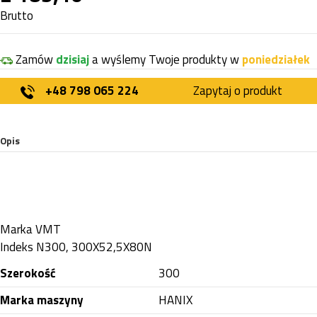
Brutto
Zamów
dzisiaj
a wyślemy Twoje produkty w
poniedziałek
+48 798 065 224
Zapytaj o produkt
Opis
Marka
VMT
Indeks
N300, 300X52,5X80N
Szerokość
300
Marka maszyny
HANIX