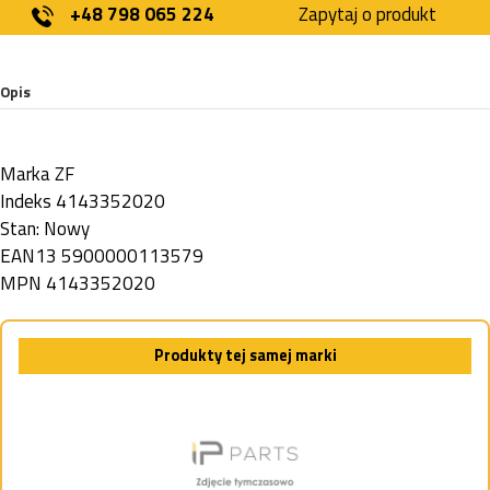
+48 798 065 224
Zapytaj o produkt
Opis
Marka
ZF
Indeks
4143352020
Stan:
Nowy
EAN13
5900000113579
MPN
4143352020
Produkty tej samej marki