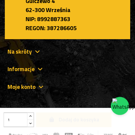
Gulczewo 4
62-300 Września
NIP: 8992887363
REGON: 387286605
Na skróty
Informacje
Moje konto
Dodaj do koszyka