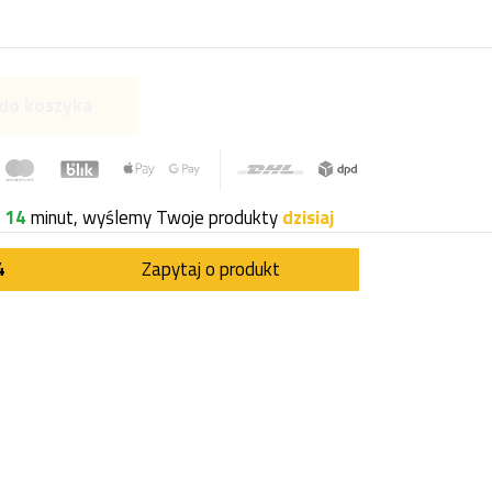
do koszyka
i
14
minut, wyślemy Twoje produkty
dzisiaj
4
Zapytaj o produkt