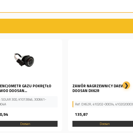
❯
METR GAZU POKRĘTŁO
ZAWÓR NAGRZEWNICY DAEWOO
OOSAN...
DOOSAN DX62R
 300, K1013846, 300661-
Ref: DX62R, 410202-00034, 41020200034
135,87
Doosan
Doosan