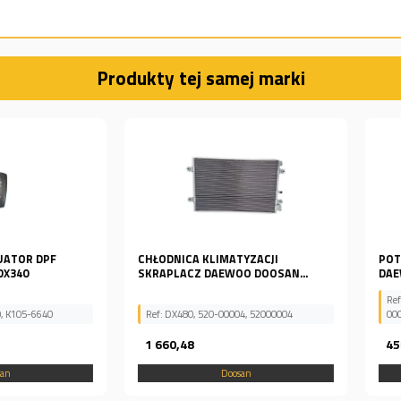
Produkty tej samej marki
 DPF
CHŁODNICA KLIMATYZACJI
POTENCJO
SKRAPLACZ DAEWOO DOOSAN...
DAEWOO D
Ref: SOLAR
6640
Ref: DX480, 520-00004, 52000004
00004A
1 660,48
450,94
Doosan