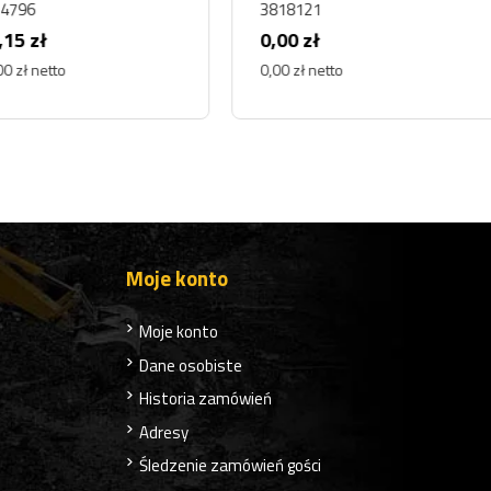
96
3818121
 zł
0,00 zł
ł netto
0,00 zł netto
Moje konto
Moje konto
Dane osobiste
Historia zamówień
Adresy
Śledzenie zamówień gości