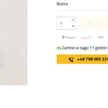
Brutto
Dodaj 
Zamów w ciągu
11
godzin 
+48 798 065 22