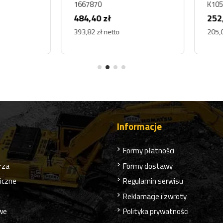
1667870
K10547
484,40 zł
252,15
393,82 zł netto
205,00 z
Informacje
Formy płatności
rza
Formy dostawy
liczne
Regulamin serwisu
Reklamacje i zwroty
owe
Polityka prywatności