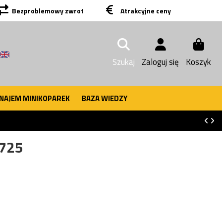
Bezproblemowy zwrot
Atrakcyjne ceny
Szukaj
Zaloguj się
Koszyk
NAJEM MINIKOPAREK
BAZA WIEDZY
1725