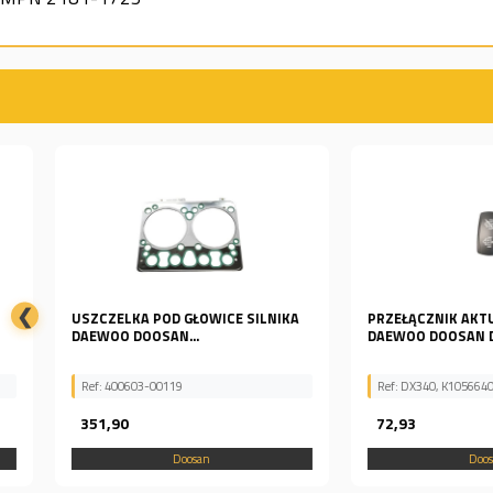
❮
USZCZELKA POD GŁOWICE SILNIKA
PRZEŁĄCZNIK AKTUATOR
DAEWOO DOOSAN...
DAEWOO DOOSAN DX340
Ref: 400603-00119
Ref: DX340, K1056640, K105-
351,90
72,93
Doosan
Doosan