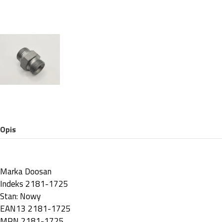
Opis
Marka
Doosan
Indeks
2181-1725
Stan:
Nowy
EAN13
2181-1725
MPN
2181-1725