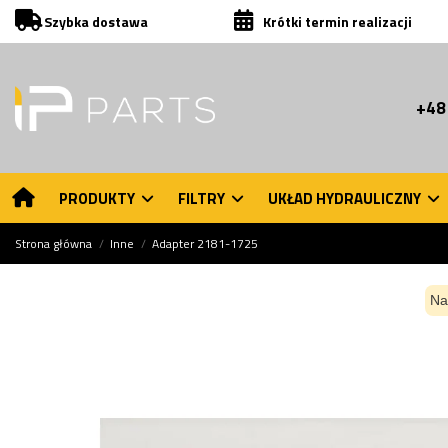
Szybka dostawa
Krótki termin realizacji
+48
PRODUKTY
FILTRY
UKŁAD HYDRAULICZNY
Strona główna
Inne
Adapter 2181-1725
Na