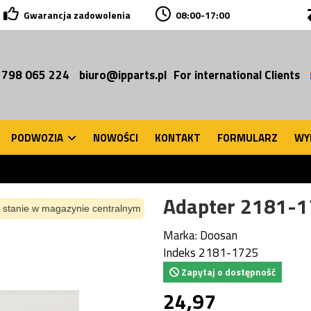
Gwarancja zadowolenia
08:00-17:00
 798 065 224
biuro@ipparts.pl
For international Clients
PODWOZIA
NOWOŚCI
KONTAKT
FORMULARZ
WY
Adapter 2181-
 stanie w magazynie centralnym
Marka:
Doosan
Indeks
2181-1725
Zapytaj o dostępność
24,97