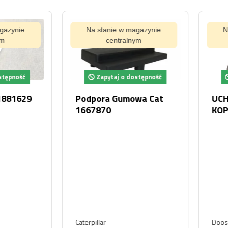
ynie
Na stanie w magazynie
Na s
centralnym
pność
Zapytaj o dostępność
Za
81629
Podpora Gumowa Cat
UCHWY
1667870
KOPAR
DEVEL
Caterpillar
Doosan