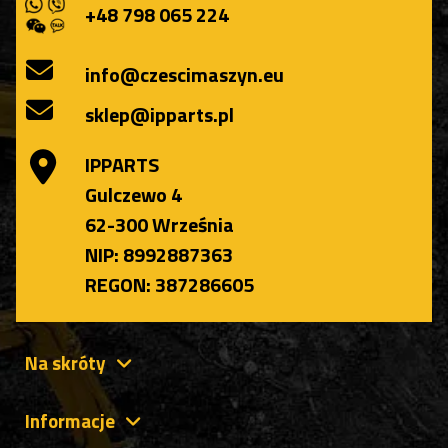
+48 798 065 224
info@czescimaszyn.eu
sklep@ipparts.pl
IPPARTS
Gulczewo 4
62-300 Września
NIP: 8992887363
REGON: 387286605
Na skróty
Informacje