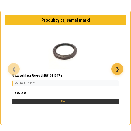
Produkty tej samej marki
❮
❯
BIEZNIE ŁOŻYSKA PANEWKA KOŁYSKI REXROTH...
Ref: R902273938
1,72
Rexroth