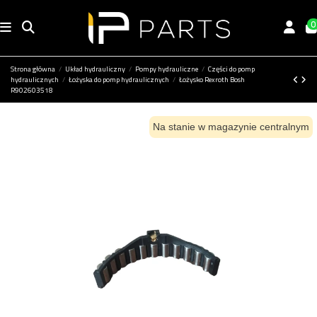
0
Strona główna
Układ hydrauliczny
Pompy hydrauliczne
Części do pomp
hydraulicznych
Łożyska do pomp hydraulicznych
Łożysko Rexroth Bosh
R902603518
Na stanie w magazynie centralnym