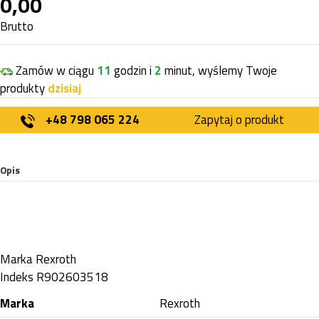
0,00
Brutto
Zamów w ciągu
11
godzin i
2
minut, wyślemy Twoje
produkty
dzisiaj
+48 798 065 224
Zapytaj o produkt
Opis
Marka
Rexroth
Indeks
R902603518
Marka
Rexroth