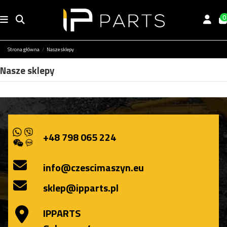
0
Strona główna
Nasze sklepy
Nasze sklepy
+48 798 065 224
info@czescimaszyn.eu
sklep@ipparts.pl
IPPARTS