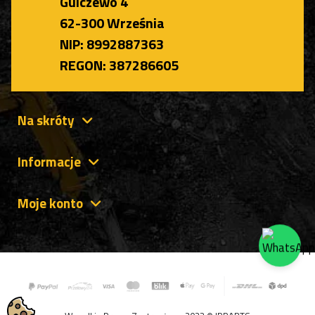
Gulczewo 4
62-300 Września
NIP: 8992887363
REGON: 387286605
Na skróty
Informacje
Moje konto