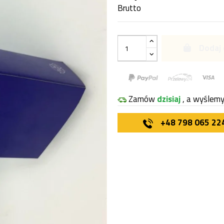
Brutto
Dodaj 
Zamów
dzisiaj
, a wyślem
+48 798 065 22