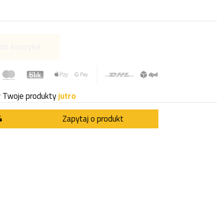
do koszyka
y Twoje produkty
jutro
4
Zapytaj o produkt