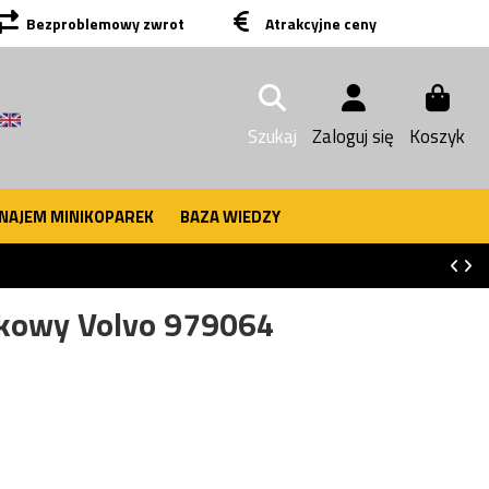
Bezproblemowy zwrot
Atrakcyjne ceny
Szukaj
Zaloguj się
Koszyk
NAJEM MINIKOPAREK
BAZA WIEDZY
kowy Volvo 979064