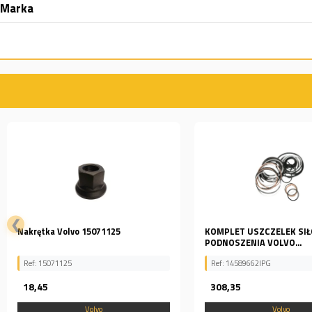
Marka
❮
KOMPLET USZCZELEK SIŁOWNIKA
PODKŁADKA ZWOLNICY O
PODNOSZENIA VOLVO...
EC350D
Ref: 14589662IPG
Ref: EC350D , 14566414
308,35
34,51
Volvo
Volvo