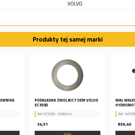
VOLVO
Produkty tej samej marki
EM VOLVO
WAŁ WAŁEK SILNIKA JAZDY
Wałek pomp
HYDROMOTORU DO KOPARKI...
SA8230-09
Ref: 14570925
Ref: SA823
836,40
1 107,0
Volvo