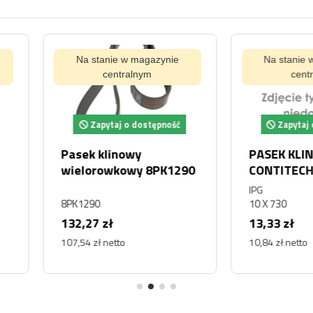
ynie
Na stanie w magazynie
Na s
centralnym
pność
Zapytaj o dostępność
Za
PASEK KLINOWY
PASEK
PK1290
CONTITECH 10 X 730
1021D
IPG
Doosan
10 X 730
2106-1
13,33 zł
154,98
10,84 zł netto
126,00 z