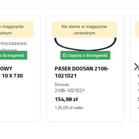
tanie w magazynie
Na stanie w magazynie
centralnym
centralnym
pytaj o dostępność
Zapytaj o dostępność
 DOOSAN 2106-
Pasek klinowy
21
wielorowkowy Volvo
9817-12420
Volvo
021D21
9817-12420
 zł
59,04 zł
ł netto
48,00 zł netto