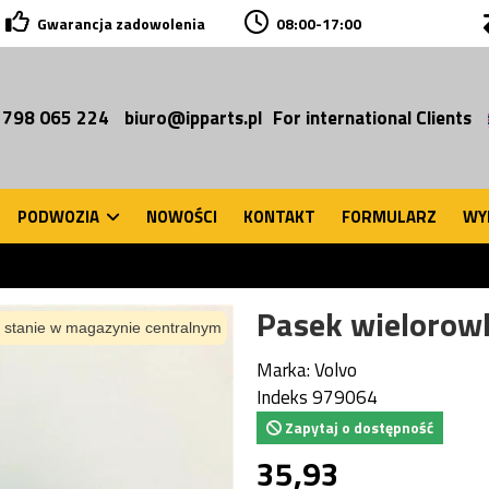
Gwarancja zadowolenia
08:00-17:00
 798 065 224
biuro@ipparts.pl
For international Clients
PODWOZIA
NOWOŚCI
KONTAKT
FORMULARZ
WY
Pasek wielorow
 stanie w magazynie centralnym
Marka:
Volvo
Indeks
979064
Zapytaj o dostępność
35,93