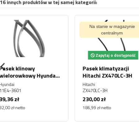
16 innych produktów w tej samej kategorii:
Na stanie w magazynie
Na stanie w magaz
centralnym
centralnym
Zapytaj o dostępność
Zapytaj o dostę
Pasek klimatyzacji
Pasek klinowy
Hitachi ZX470LC-3H
wielorowkowy 8
Hitachi
ZX470LC-3H
8PK1290
230,00 zł
132,27 zł
186,99 zł netto
107,54 zł netto