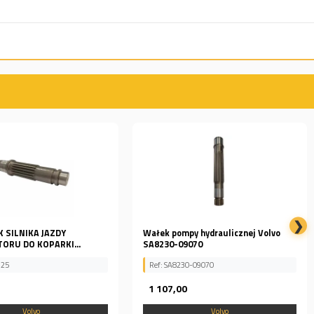
❯
y hydraulicznej Volvo
SWORZEŃ SATELITY ZWOLNICY OEM
070
VOLVO EC300E
0-09070
Ref: EC300E, 14599951
0
209,69
Volvo
Volvo