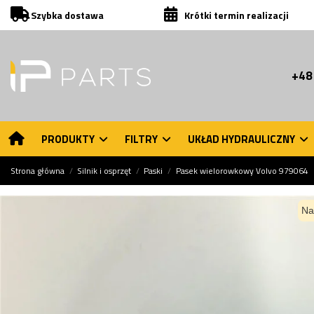
Szybka dostawa
Krótki termin realizacji
+48
PRODUKTY
FILTRY
UKŁAD HYDRAULICZNY
Strona główna
Silnik i osprzęt
Paski
Pasek wielorowkowy Volvo 979064
Na