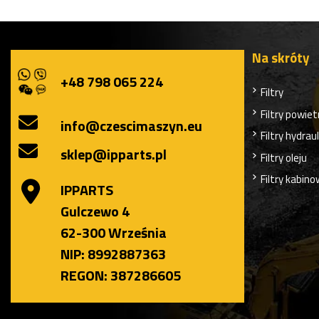
Na skróty
+48 798 065 224
Filtry
Filtry powiet
info@czescimaszyn.eu
Filtry hydrau
sklep@ipparts.pl
Filtry oleju
Filtry kabin
IPPARTS
Gulczewo 4
62-300 Września
NIP: 8992887363
REGON: 387286605