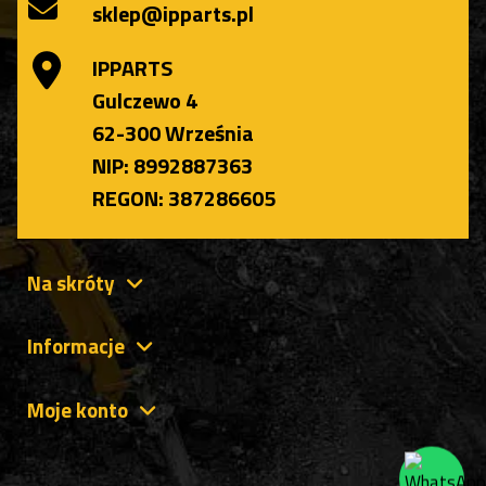
sklep@ipparts.pl
IPPARTS
Gulczewo 4
62-300 Września
NIP: 8992887363
REGON: 387286605
Na skróty
Informacje
Moje konto