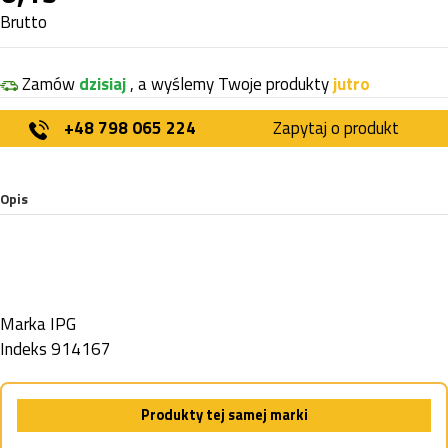
Brutto
Zamów
dzisiaj
, a wyślemy Twoje produkty
jutro
+48 798 065 224
Zapytaj o produkt
Opis
Marka
IPG
Indeks
914167
Produkty tej samej marki