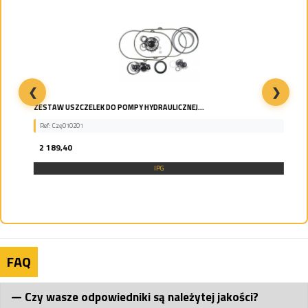
❮
❯
ZESTAW USZCZELEK DO POMPY HYDRAULICZNEJ...
Ref: Czę010201
2 189,40
IPG
FAQ
Czy wasze odpowiedniki są należytej jakości?