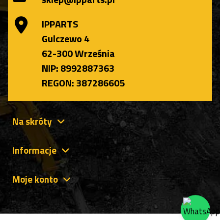
IPPARTS
Gulczewo 4
62-300 Września
NIP: 8992887363
REGON: 387286605
Na skróty
Informacje
Moje konto