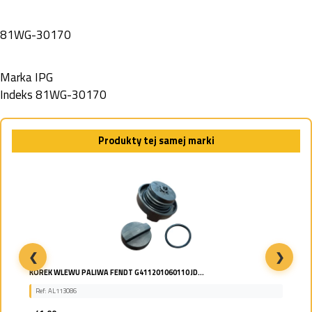
81WG-30170
Marka
IPG
Indeks
81WG-30170
Produkty tej samej marki
❮
❯
KOREK WLEWU PALIWA FENDT G411201060110 JD...
Ref: AL113086