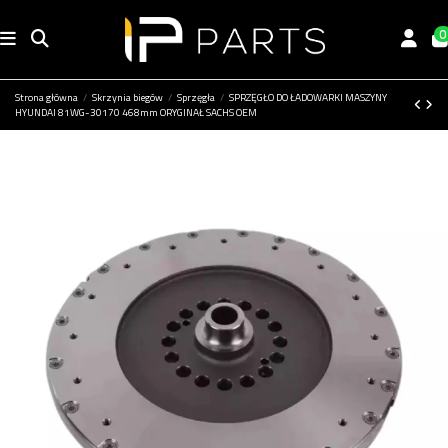
0
Strona główna
Skrzynia biegów
Sprzęgła
SPRZĘGŁO DO ŁADOWARKI MASZYNY
HYUNDAI 81WG-30170 468mm ORYGINAŁ SACHS OEM