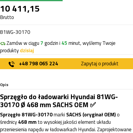
10 411,15
Brutto
81WG-30170
Zamów w ciągu
7
godzin i
45
minut, wyślemy Twoje
produkty
dzisiaj
+48 798 065 224
Zapytaj o produkt
Opis
Sprzęgło do ładowarki Hyundai 81WG-
30170 Ø 468 mm SACHS OEM ✅
Sprzęgło 81WG-30170
marki
SACHS (oryginał OEM)
o
średnicy
468 mm
to wysokiej jakości element układu
przeniesienia napędu w ładowarkach Hyundai. Zaprojektowane