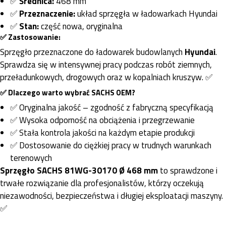
✅
Średnica:
468 mm
✅
Przeznaczenie:
układ sprzęgła w ładowarkach Hyundai
✅
Stan:
część nowa, oryginalna
✅ Zastosowanie:
Sprzęgło przeznaczone do ładowarek budowlanych
Hyundai
.
Sprawdza się w intensywnej pracy podczas robót ziemnych,
przeładunkowych, drogowych oraz w kopalniach kruszyw. ✅
✅ Dlaczego warto wybrać SACHS OEM?
✅ Oryginalna jakość – zgodność z fabryczną specyfikacją
✅ Wysoka odporność na obciążenia i przegrzewanie
✅ Stała kontrola jakości na każdym etapie produkcji
✅ Dostosowanie do ciężkiej pracy w trudnych warunkach
terenowych
Sprzęgło SACHS 81WG-30170 Ø 468 mm
to sprawdzone i
trwałe rozwiązanie dla profesjonalistów, którzy oczekują
niezawodności, bezpieczeństwa i długiej eksploatacji maszyny.
✅