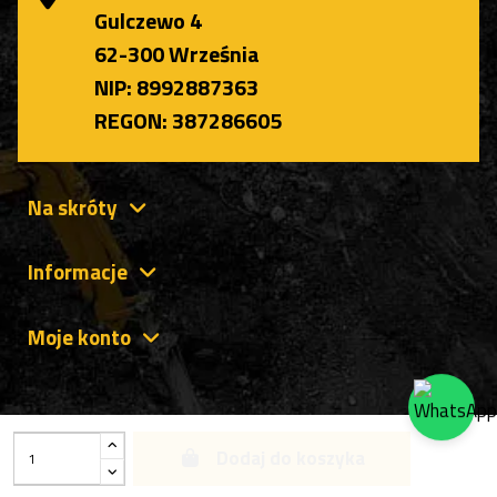
Gulczewo 4
62-300 Września
NIP: 8992887363
REGON: 387286605
Na skróty
Informacje
Moje konto
Dodaj do koszyka