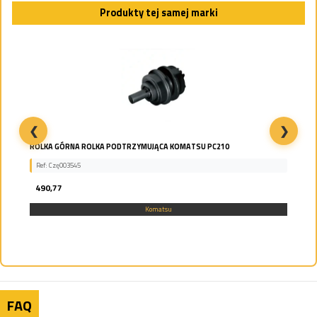
Produkty tej samej marki
❮
❯
ROLKA GÓRNA ROLKA PODTRZYMUJĄCA KOMATSU PC210
Ref: Czę003545
490,77
Komatsu
FAQ