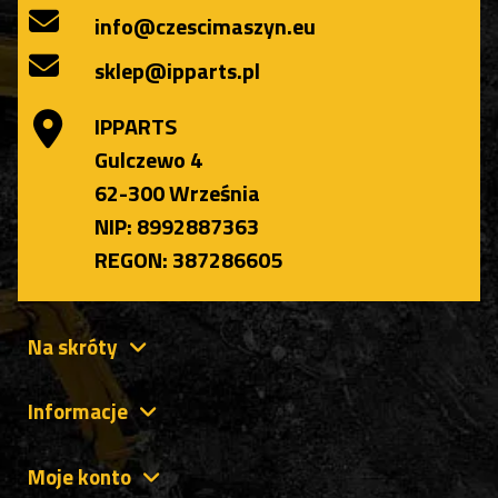
info@czescimaszyn.eu
sklep@ipparts.pl
IPPARTS
Gulczewo 4
62-300 Września
NIP: 8992887363
REGON: 387286605
Na skróty
Informacje
Moje konto