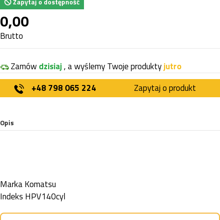
Zapytaj o dostępność
0,00
Brutto
Zamów
dzisiaj
, a wyślemy Twoje produkty
jutro
+48 798 065 224
Zapytaj o produkt
Opis
Marka
Komatsu
Indeks
HPV140cyl