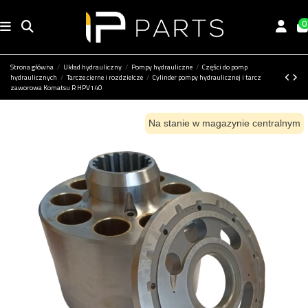
0
Strona główna
Układ hydrauliczny
Pompy hydrauliczne
Części do pomp
hydraulicznych
Tarcze cierne i rozdzielcze
Cylinder pompy hydraulicznej i tarcz
zaworowa Komatsu R HPV140
Na stanie w magazynie centralnym