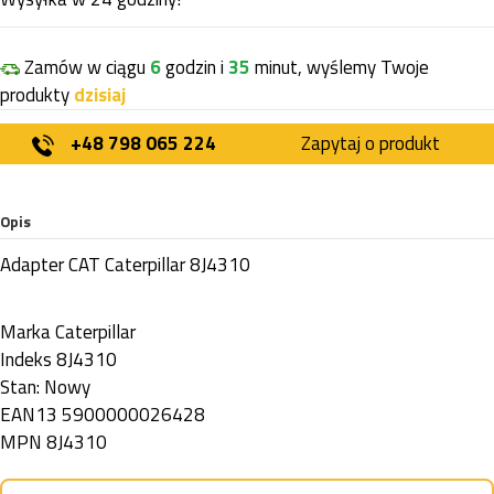
Zamów w ciągu
6
godzin i
35
minut, wyślemy Twoje
produkty
dzisiaj
+48 798 065 224
Zapytaj o produkt
Opis
Adapter CAT Caterpillar 8J4310
Marka
Caterpillar
Indeks
8J4310
Stan:
Nowy
EAN13
5900000026428
MPN
8J4310