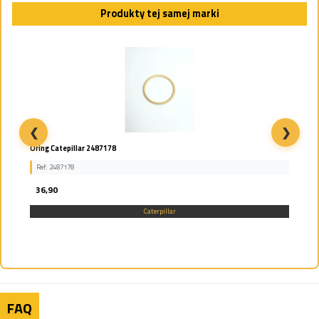
Produkty tej samej marki
❮
❯
Oring Catepillar 2487178
Ref: 2487178
36,90
Caterpillar
FAQ