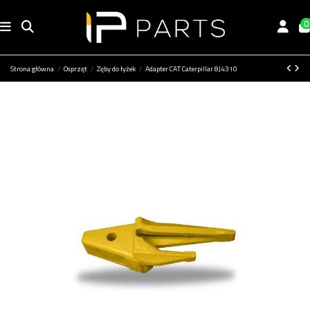
0
Strona główna
Osprzęt
Zęby do łyżek
Adapter CAT Caterpillar 8J4310