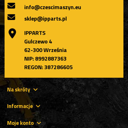
info@czescimaszyn.eu
sklep@ipparts.pl
IPPARTS
Gulczewo 4
62-300 Września
NIP: 8992887363
REGON: 387286605
Na skróty
Informacje
Moje konto