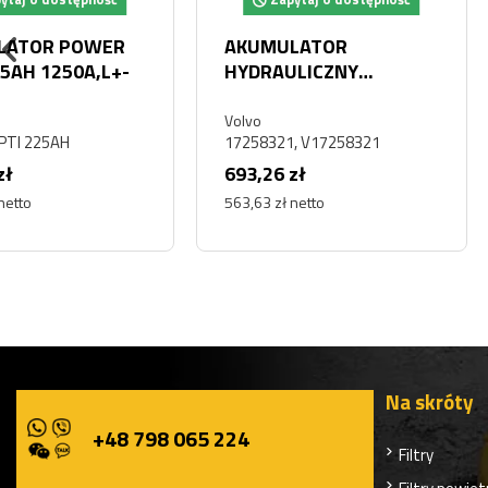
Zapytaj o dostępność
Zapytaj o dostę
AKUMULATOR
AKUMULATOR
HYDRAULICZNY
HYDRAULICZNY
GAZOWY VOLVO L90G
GAZOWY VOLVO L
L90H
L150H
Volvo
Volvo
17258321, V17258321
17258321, V17258321
693,26 zł
693,26 zł
563,63 zł netto
563,63 zł netto
Na skróty
+48 798 065 224
Filtry