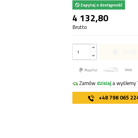
Zapytaj o dostępność
4 132,80
Brutto
Dodaj 
Zamów
dzisiaj
a wyślemy 
+48 798 065 22