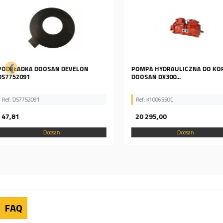
❮
POMPA HYDRAULICZNA DO KOPARKI
USZCZELKA ORING GNIAZ
DOOSAN DX300...
WTRYSKIWACZA DAEWOO.
Ref: SOLAR 175, 65.96501-008
Ref: K1006550C
65965010088
20 295,00
10,70
Doosan
Doosan
FAQ