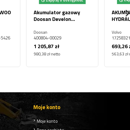
pytaj o dostępność
Zapytaj o dostępność
lator gazowy
AKUMULATOR
n Develon
HYDRAULICZNY
4-00029
GAZOWY VOLVO G930
G930C
Volvo
-00029
17258321, V17258321
87 zł
693,26 zł
ł netto
563,63 zł netto
Moje konto
Moje konto