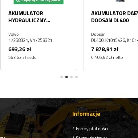
pność
Za
AKUMULATOR DAEWOO
Akumu
DOOSAN DL400
Doosa
150G
40080
Doosan
Doosan
DL400, K1015426, K101-5426
400804
7 878,91 zł
1 205,
6,405,62 zł netto
980,38 z
Informacje
Formy płatności