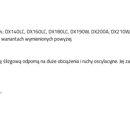
m m.in.: DX140LC, DX160LC, DX180LC, DX190W, DX200A, DX21
wariantach wymienionych powyżej.
 ślizgową odporną na duże obciążenia i ruchy oscylacyjne. Jej z
✅