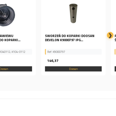
❯
DO KOPARKI DOOSAN
PRZEKAŹNIK PODGRZEWACZA
EVELON K9000797 IPG...
ŚWIECY ŻAROWEJ DAEWOO...
797
Ref: DL250, 544-00007, 54400007
479,70
Doosan
Doosan