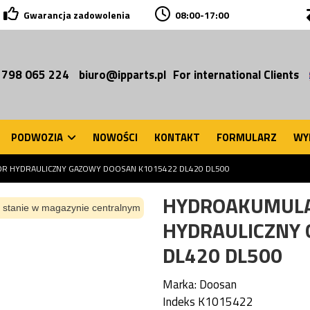
Gwarancja zadowolenia
08:00-17:00
 798 065 224
biuro@ipparts.pl
For international Clients
PODWOZIA
NOWOŚCI
KONTAKT
FORMULARZ
WY
 HYDRAULICZNY GAZOWY DOOSAN K1015422 DL420 DL500
HYDROAKUMUL
 stanie w magazynie centralnym
HYDRAULICZNY
DL420 DL500
Marka:
Doosan
Indeks
K1015422