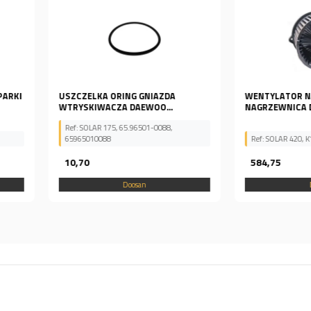
DA
WENTYLATOR NAWIEWU
SWORZEŃ 
..
NAGRZEWNICA DO KOPARKI...
D
8,
Ref: SOLAR 420, K1040112, K104-0112
Ref: K9000
584,75
146,37
Doosan