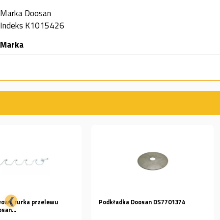
Marka
Doosan
Indeks
K1015426
Marka
❮
Podkładka Doosan DS7701374
TULEJA DAEWOO DOOSAN
DX170