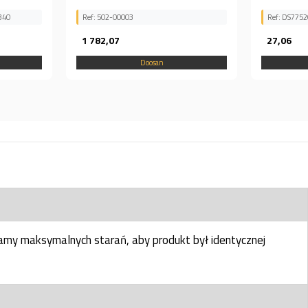
0003
Ref: DS7752031
7
27,06
Doosan
Doosan
my maksymalnych starań, aby produkt był identycznej