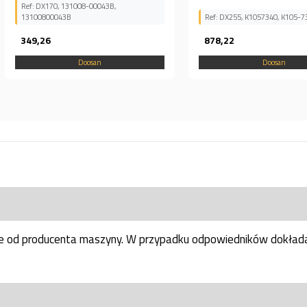
Ref: DX255, K1057340, K105-7340
Ref: 502-0
878,22
1 782,0
Doosan
ne od producenta maszyny. W przypadku odpowiedników dokłada