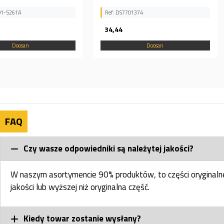
Ref: DX170, 131008-00043B,
Ref: DS7701374
13100800043B
34,44
349,26
Doosan
Doosan
FAQ
Czy wasze odpowiedniki są należytej jakości?
W naszym asortymencie 90% produktów, to części oryginal
jakości lub wyższej niż oryginalna część.
Kiedy towar zostanie wysłany?