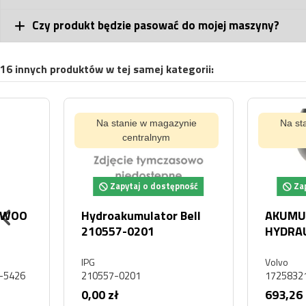
Czy produkt będzie pasować do mojej maszyny?
16 innych produktów w tej samej kategorii:
Na stanie w magazynie
Na stanie w magaz
centralnym
centralnym
Zapytaj o dostępność
Zapytaj o dostę
Hydroakumulator Bell
AKUMULATOR
210557-0201
HYDRAULICZNY
GAZOWY VOLVO L
L120H
IPG
Volvo
210557-0201
17258321, V17258321
0,00 zł
693,26 zł