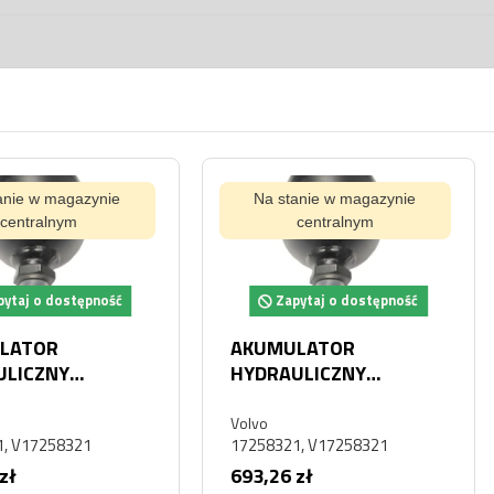
ynie
Na stanie w magazynie
Na s
centralnym
pność
Zapytaj o dostępność
Za
AKUMULATOR
AKUM
HYDRAULICZNY
HYDRA
120G
GAZOWY VOLVO L150G
L70F 
Volvo
L150H
Volvo
1725831
17258321, V17258321
VOE172
693,26 zł
324,70