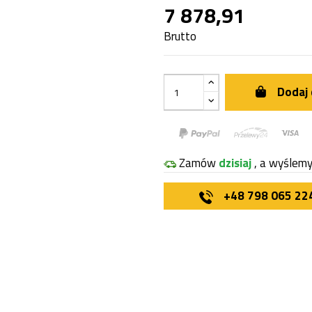
7 878,91
Brutto
Dodaj 
Zamów
dzisiaj
, a wyślem
+48 798 065 22