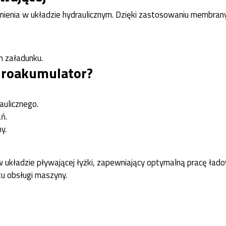
ienia w układzie hydraulicznym. Dzięki zastosowaniu membran
m załadunku.
droakumulator?
aulicznego.
ń.
y.
 układzie pływającej łyżki, zapewniający optymalną pracę ład
u obsługi maszyny.