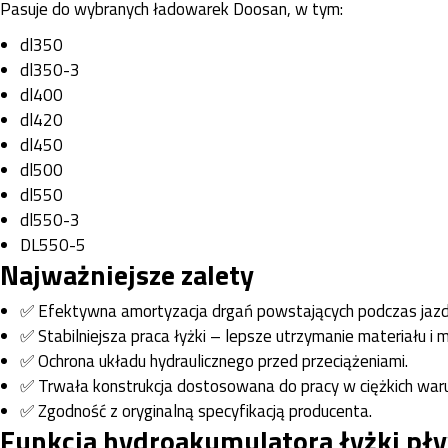
Pasuje do wybranych ładowarek Doosan, w tym:
dl350
dl350-3
dl400
dl420
dl450
dl500
dl550
dl550-3
DL550-5
Najważniejsze zalety
✅ Efektywna amortyzacja drgań powstających podczas jazd
✅ Stabilniejsza praca łyżki – lepsze utrzymanie materiału i m
✅ Ochrona układu hydraulicznego przed przeciążeniami.
✅ Trwała konstrukcja dostosowana do pracy w ciężkich war
✅ Zgodność z oryginalną specyfikacją producenta.
Funkcja hydroakumulatora łyżki pły