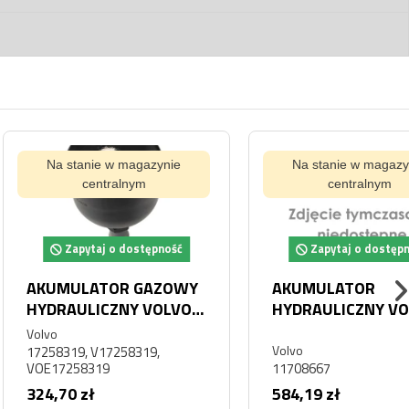
tanie w magazynie
Na stanie w magazynie
centralnym
centralnym
pytaj o dostępność
Zapytaj o dostępność
ULATOR GAZOWY
AKUMULATOR
ULICZNY VOLVO
HYDRAULICZNY VOLVO
L70H
11708667
Volvo
9, V17258319,
58319
11708667
 zł
584,19 zł