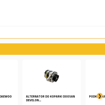
❯
OR DO KOPARKI DOOSAN
PODKŁADKA DOOSAN DS7752031