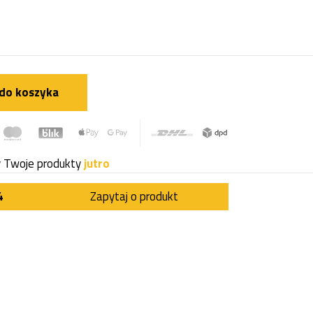
do koszyka
y Twoje produkty
jutro
4
Zapytaj o produkt