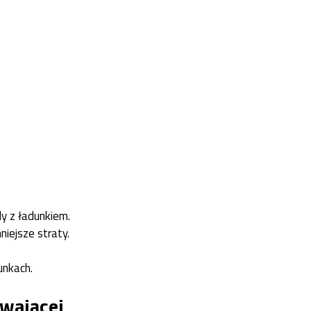
y z ładunkiem.
niejsze straty.
unkach.
wającej