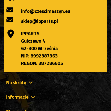
info@czescimaszyn.eu
sklep@ipparts.pl
IPPARTS
Gulczewo 4
62-300 Września
NIP: 8992887363
REGON: 387286605
Na skróty
Informacje