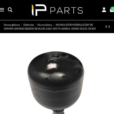
0
Strona główna
Elektryka
Akumulatory
AKUMULATOR HYDRAULICZNY DO
KOPARKI DAEWOO DOOSAN DEVELON 2460-9057A 400804-00085 DX220, DX300