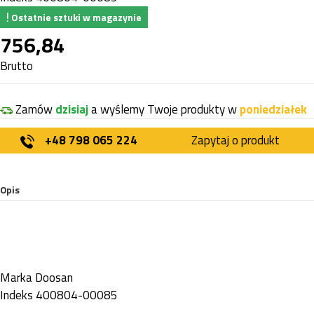
Ostatnie sztuki w magazynie
756,84
Brutto
Zamów
dzisiaj
a wyślemy Twoje produkty w
poniedziałek
+48 798 065 224
Zapytaj o produkt
Opis
Marka
Doosan
Indeks
400804-00085