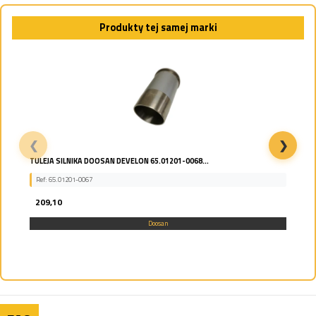
Produkty tej samej marki
❮
❯
Podkładka oporowa dystans pokrywy zwolnicy...
Ref: K9000810
120,54
Doosan