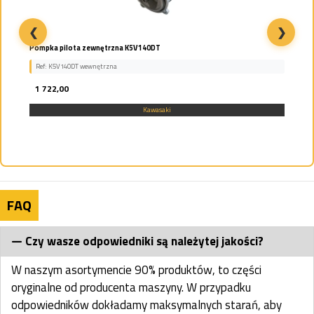
❮
❯
Pompka pilota zewnętrzna K5V140DT
Ref: K5V140DT wewnętrzna
1 722,00
Kawasaki
FAQ
Czy wasze odpowiedniki są należytej jakości?
W naszym asortymencie 90% produktów, to części
oryginalne od producenta maszyny. W przypadku
odpowiedników dokładamy maksymalnych starań, aby