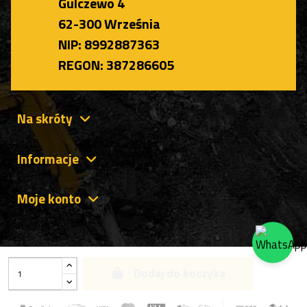
Gulczewo 4
62-300 Września
NIP: 8992887363
REGON: 387286605
Na skróty
Informacje
Moje konto
Dodaj do koszyka