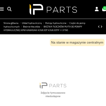
0
Strona główna
Układ hydrauliczny
Pompy hydrauliczne
Części do pomp
hydraulicznych
Bieżnie tłoczków
BIEŻNIA TŁOCZKÓW PŁYTA DO POMPY
HYDRAULICZNEJ KPM KAWASAKI K3V63DT K3V63DTP 113790
Na stanie w magazynie centralnym