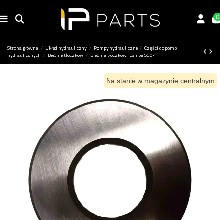
0
Strona główna
Układ hydrauliczny
Pompy hydrauliczne
Części do pomp
hydraulicznych
Bieżnie tłoczków
Bieżnia tłoczków Toshiba SG04
Na stanie w magazynie centralnym