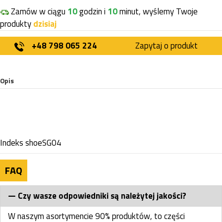
Zamów w ciągu
10
godzin i
10
minut, wyślemy Twoje
produkty
dzisiaj
+48 798 065 224
Zapytaj o produkt
Opis
Indeks
shoeSG04
FAQ
Czy wasze odpowiedniki są należytej jakości?
W naszym asortymencie 90% produktów, to części