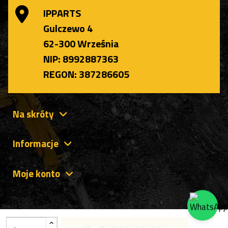
IPPARTS
Gulczewo 4
62-300 Września
NIP: 8992887363
REGON: 387286605
Na skróty
Informacje
Moje konto