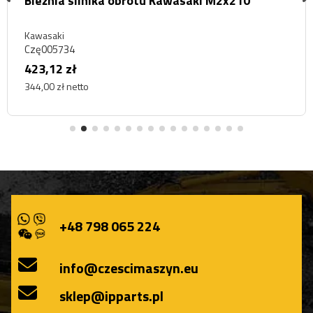
Bieżnia silnika obrotu Kawasaki M2x210
Kawasaki
Czę005734
423,12 zł
344,00 zł netto
+48 798 065 224
info@czescimaszyn.eu
sklep@ipparts.pl