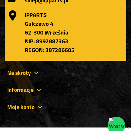
sklep@ipparts.pl
IPPARTS
Gulczewo 4
62-300 Września
NIP: 8992887363
REGON: 387286605
Na skróty
Informacje
Moje konto