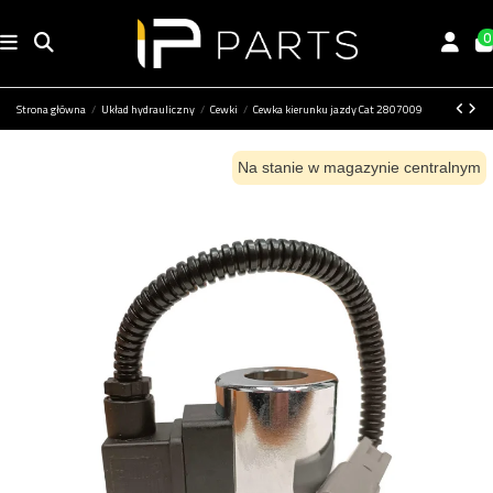
0
Strona główna
Układ hydrauliczny
Cewki
Cewka kierunku jazdy Cat 2807009
Na stanie w magazynie centralnym