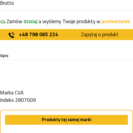
Brutto
Zamów
dzisiaj
a wyślemy Twoje produkty w
poniedziałek
+48 798 065 224
Zapytaj o produkt
Opis
Marka
CVA
Indeks
2807009
Produkty tej samej marki