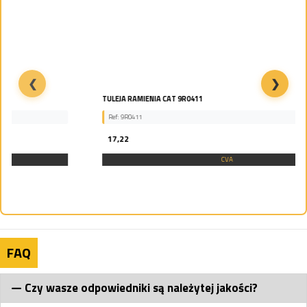
❮
❯
TULEJA RAMIENIA CAT 9R0411
Ref: 9R0411
17,22
CVA
FAQ
Czy wasze odpowiedniki są należytej jakości?