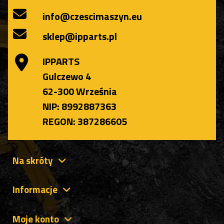
info@czescimaszyn.eu
sklep@ipparts.pl
IPPARTS
Gulczewo 4
62-300 Września
NIP: 8992887363
REGON: 387286605
Na skróty
Informacje
Moje konto