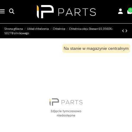
0
Strona główna
Układ chłodzenia
Chłodnice
Chłodnica oleju Doosan 65.05606-
5027B silnikowego
Na stanie w magazynie centralnym