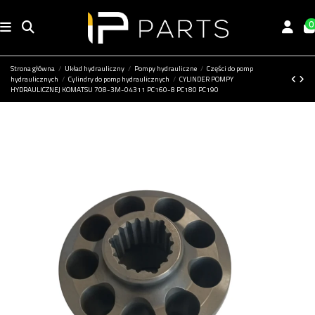
0
Strona główna
Układ hydrauliczny
Pompy hydrauliczne
Części do pomp
hydraulicznych
Cylindry do pomp hydraulicznych
CYLINDER POMPY
HYDRAULICZNEJ KOMATSU 708-3M-04311 PC160-8 PC180 PC190