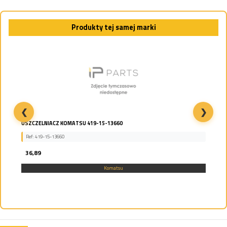
Produkty tej samej marki
❮
❯
USZCZELNIACZ KOMATSU 419-15-13660
Ref: 419-15-13660
36,89
Komatsu