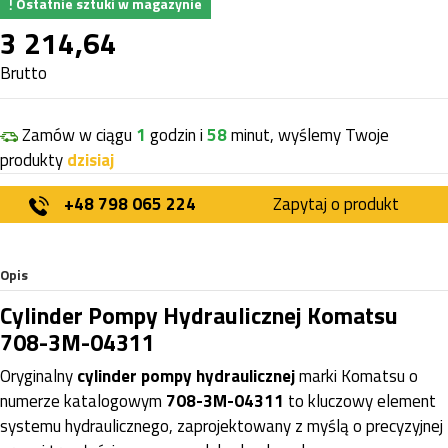
Ostatnie sztuki w magazynie
3 214,64
Brutto
Zamów w ciągu
1
godzin i
58
minut, wyślemy Twoje
produkty
dzisiaj
+48 798 065 224
Zapytaj o produkt
Opis
Cylinder Pompy Hydraulicznej Komatsu
708-3M-04311
Oryginalny
cylinder pompy hydraulicznej
marki Komatsu o
numerze katalogowym
708-3M-04311
to kluczowy element
systemu hydraulicznego, zaprojektowany z myślą o precyzyjnej