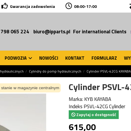
Gwarancja zadowolenia
08:00-17:00
 798 065 224
biuro@ipparts.pl
For international Clients
PODWOZIA
NOWOŚCI
KONTAKT
FORMULARZ
WY
hydraulicznych
Cylindry do pomp hydraulicznych
Cylinder PSVL-42CG KAYABA
Cylinder PSVL-
 stanie w magazynie centralnym
Marka:
KYB KAYABA
Indeks
PSVL-42CG Cylinder
Zapytaj o dostępność
615,00