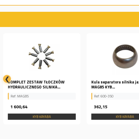
❮
KOMPLET ZESTAW TŁOCZKÓW
Kula separatora silnika j
HYDRAULICZNEGO SILNIKA...
MAG85 KYB...
Ref: MAG85
Ref: 600-350
1 600,64
362,15
KYB KAYABA
KYB KAYABA