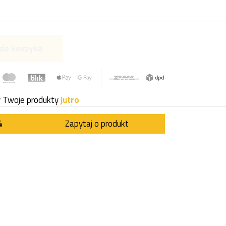
do koszyka
y Twoje produkty
jutro
4
Zapytaj o produkt