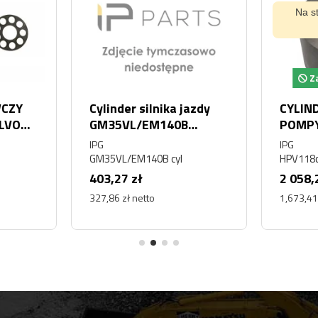
Na s
Za
CZY
Cylinder silnika jazdy
CYLIN
OLVO
GM35VL/EM140B
POMPY
C210
S220LC-V,S225LC-
HPV11
IPG
IPG
-
V,R2200LC-3,R1400LC-
KOMA
GM35VL/EM140B cyl
HPV118c
7,R210LC-7,R2200LC-
403,27 zł
2 058,
7,EC210B
327,86 zł netto
1,673,41