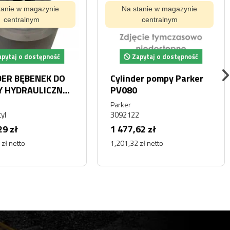
tanie w magazynie
Na stanie w magazynie
centralnym
centralnym
pytaj o dostępność
Zapytaj o dostępność
DER BĘBENEK DO
Cylinder pompy Parker
 HYDRAULICZNEJ
PV080
8 HITACHI
Parker
TSU
yl
3092122
29 zł
1 477,62 zł
 zł netto
1,201,32 zł netto