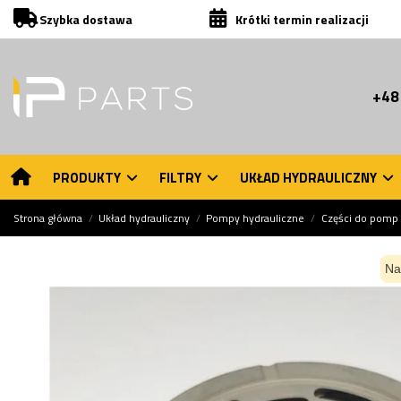
Szybka dostawa
Krótki termin realizacji
+48
PRODUKTY
FILTRY
UKŁAD HYDRAULICZNY
Strona główna
Układ hydrauliczny
Pompy hydrauliczne
Części do pomp 
Na