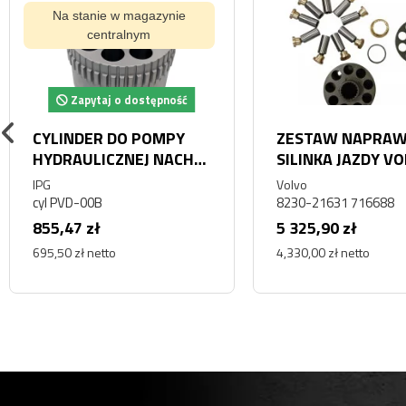
Na stanie w magazynie
centralnym
Zapytaj o dostępność
CYLINDER DO POMPY
ZESTAW NAPRAW
HYDRAULICZNEJ NACHI
SILINKA JAZDY V
PVD-00B 74X45
SA8230-21631 E
IPG
Volvo
240 180 160 8230
cyl PVD-00B
8230-21631 716688
21631
855,47 zł
5 325,90 zł
695,50 zł netto
4,330,00 zł netto