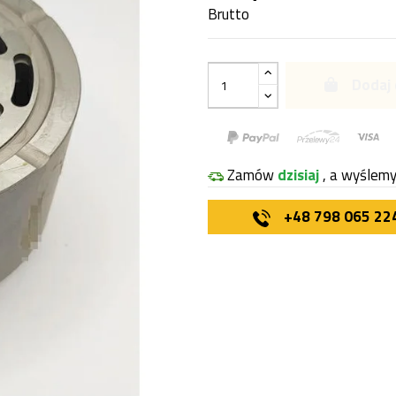
Brutto
Dodaj 
Zamów
dzisiaj
, a wyślem
+48 798 065 22