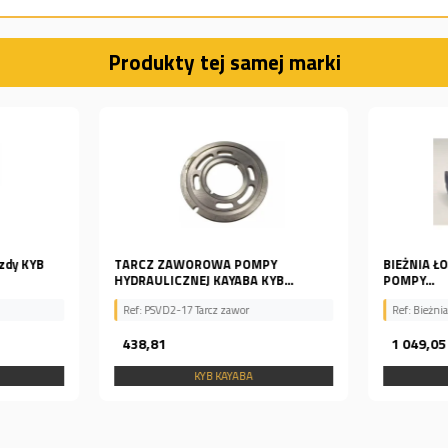
Produkty tej samej marki
azdy KYB
TARCZ ZAWOROWA POMPY
BIEŻNIA Ł
HYDRAULICZNEJ KAYABA KYB...
POMPY...
Ref: PSVD2-17 Tarcz zawor
Ref: Bieżni
438,81
1 049,0
KYB KAYABA