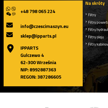
Na skróty
+48 798 065 224
Filtry
Filtry powiet
info@czescimaszyn.eu
Filtry hydrau
sklep@ipparts.pl
Filtry oleju
Filtry kabin
IPPARTS
Gulczewo 4
62-300 Września
NIP: 8992887363
REGON: 387286605