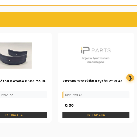
❯
OŻYSK KAYABA PSV2-55 DO
Zestaw tłoczków Kayaba PSVL42
a PSV2-55
Ref: PSVL42
5
0,00
KYB KAYABA
KYB KAYABA