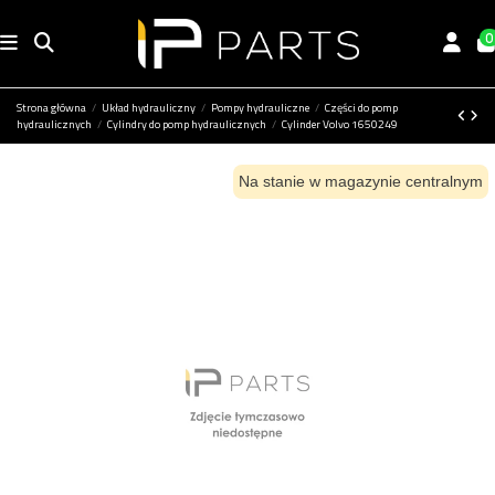
0
Strona główna
Układ hydrauliczny
Pompy hydrauliczne
Części do pomp
hydraulicznych
Cylindry do pomp hydraulicznych
Cylinder Volvo 1650249
Na stanie w magazynie centralnym