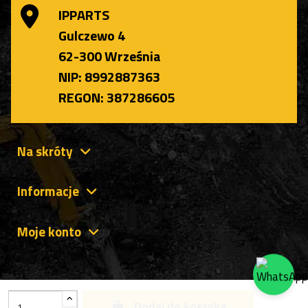
IPPARTS
Gulczewo 4
62-300 Września
NIP: 8992887363
REGON: 387286605
Na skróty
Informacje
Moje konto
Dodaj do koszyka