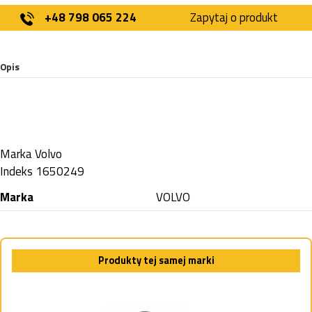
+48 798 065 224
Zapytaj o produkt
Opis
Marka
Volvo
Indeks
1650249
Marka
VOLVO
Produkty tej samej marki