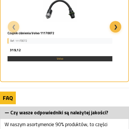
❮
❯
ROLKA DOLNA JEZDNA VOLVO EC160 1081-03680...
Ref: 14520148, 14522943
959,40
Volvo
FAQ
Czy wasze odpowiedniki są należytej jakości?
W naszym asortymencie 90% produktów, to części