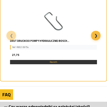
❮
❯
Rexroth Bieżnia łożysk R913054564
Ref: R913054564
0,00
Rexroth
FAQ
Czy wasze odpowiedniki są należytej jakości?