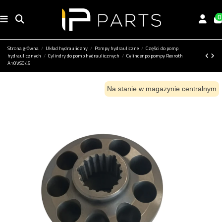
0
Strona główna
Układ hydrauliczny
Pompy hydrauliczne
Części do pomp
hydraulicznych
Cylindry do pomp hydraulicznych
Cylinder po pompy Rexroth
A10VS045
Na stanie w magazynie centralnym