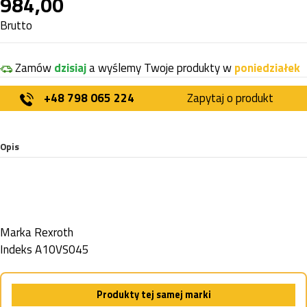
984,00
Brutto
Zamów
dzisiaj
a wyślemy Twoje produkty w
poniedziałek
+48 798 065 224
Zapytaj o produkt
Opis
Marka
Rexroth
Indeks
A10VS045
Produkty tej samej marki