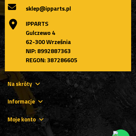
sklep@ipparts.pl
IPPARTS
Gulczewo 4
62-300 Września
NIP: 8992887363
REGON: 387286605
Na skróty
Informacje
Moje konto