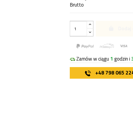
Brutto
Dodaj 
Zamów w ciągu
1
godzin i
+48 798 065 22