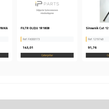
Siłownik Cat 1219748
Zabezpiecz
Ref: 1219748
Ref: 8E840
91,76
13,53
Caterpillar