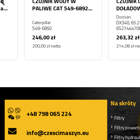
CZUJNIK WODY W
CZUJNIK CIŚNIENI
PALIWE CAT 549-6892
DOŁADOWANIA
5496892
DAEWOO DOOSA
Doosan
DX340
Caterpillar
DX340, 65.27444-7001
549-6892
65274447001
246,00 zł
263,32 zł
200,00 zł netto
214,08 zł netto
Na skróty
+48 798 065 224
Filtry
Filtry powiet
info@czescimaszyn.eu
Filtry hydrau