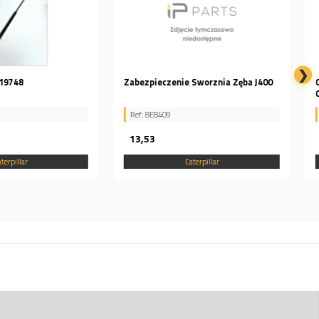
❯
enie Sworznia Zęba J400
ORING BOX ZESTAW KOMPLET
ORINGÓW USZCZELEK DO...
9
Ref: Box oring Cat
147,60
Caterpillar
Caterpillar