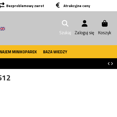
Bezproblemowy zwrot
Atrakcyjne ceny
Szukaj
Zaloguj się
Koszyk
NAJEM MINIKOPAREK
BAZA WIEDZY
612