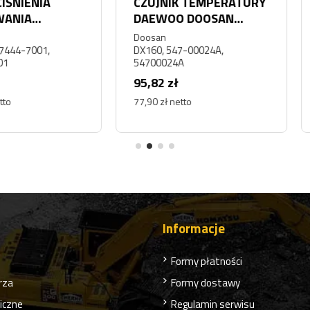
A
CZUJNIK TEMPERATURY
CZUJNI
DAEWOO DOOSAN
SKRZY
N
DX160
OEM N
Doosan
ZF
,
DX160, 547-00024A,
54700024A
141181
95,82 zł
504,30
77,90 zł netto
410,00 z
Informacje
Formy płatności
rza
Formy dostawy
liczne
Regulamin serwisu