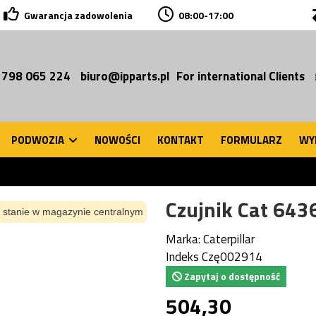
Gwarancja zadowolenia
08:00-17:00
 798 065 224
biuro@ipparts.pl
For international Clients
PODWOZIA
NOWOŚCI
KONTAKT
FORMULARZ
WY
Czujnik Cat 643
 stanie w magazynie centralnym
Marka:
Caterpillar
Indeks
Czę002914
Zapytaj o dostępność
504,30