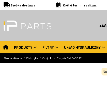
Szybka dostawa
Krótki termin realizacji
+48
PRODUKTY
FILTRY
UKŁAD HYDRAULICZNY
Strona główna
Elektryka
Czujniki
Czujnik Cat 643612
Na