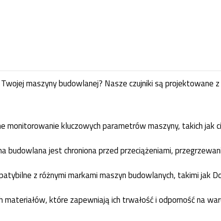
ojej maszyny budowlanej? Nasze czujniki są projektowane z my
jne monitorowanie kluczowych parametrów maszyny, takich jak ci
 budowlana jest chroniona przed przeciążeniami, przegrzewanie
patybilne z różnymi markami maszyn budowlanych, takimi jak Do
 materiałów, które zapewniają ich trwałość i odporność na waru