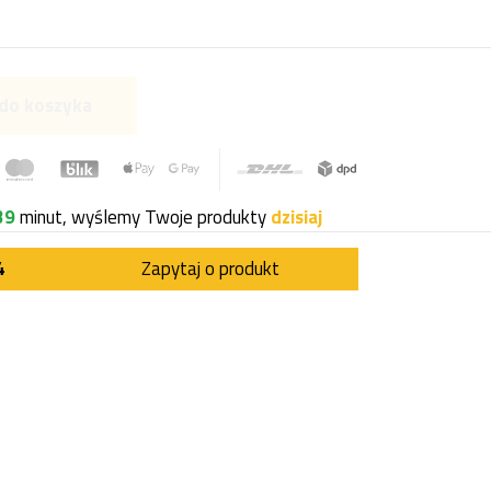
do koszyka
39
minut, wyślemy Twoje produkty
dzisiaj
4
Zapytaj o produkt