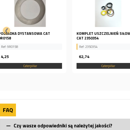
❮
KOMPLET USZCZELNIEŃ SIŁOWNIKA
FILTR OLEJU 1R1808
CAT 2350354
Ref: 2350354
Ref: Fit000173
62,74
143,01
Caterpillar
Caterpillar
FAQ
Czy wasze odpowiedniki są należytej jakości?