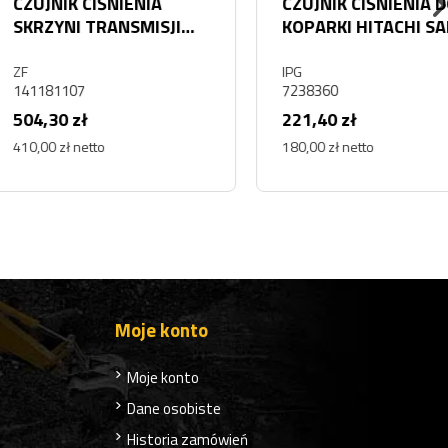
K CIŚNIENIA
CZUJNIK CIŚNIENIA DO
NI TRANSMISJI
KOPARKI HITACHI SANY
OELL 141181107
KOBELCO KM10 50MPA
7238360
IPG
107
7238360
 zł
221,40 zł
ł netto
180,00 zł netto
Moje konto
Moje konto
Dane osobiste
Historia zamówień