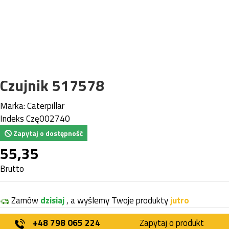
Czujnik 517578
Marka:
Caterpillar
Indeks
Czę002740
Zapytaj o dostępność
55,35
Brutto
Zamów
dzisiaj
, a wyślemy Twoje produkty
jutro
+48 798 065 224
Zapytaj o produkt