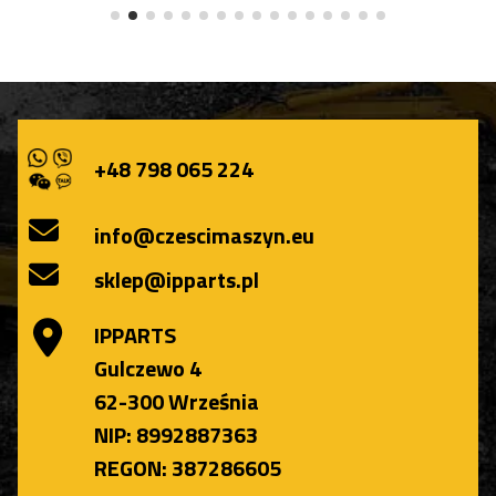
+48 798 065 224
info@czescimaszyn.eu
sklep@ipparts.pl
IPPARTS
Gulczewo 4
62-300 Września
NIP: 8992887363
REGON: 387286605