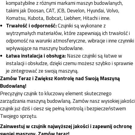
kompatybilne z różnymi markami maszyn budowlanych,
takimi jak Doosan, CAT, JCB, Develon, Hyundai, Volvo,
Komatsu, Kubota, Bobcat, Liebherr, Hitachi i inne.
Trwałość i odporność:
Czujniki są wykonane z
wytrzymałych materiałów, które zapewniają ich trwałość i
odporność na warunki atmosferyczne, wibracje i inne czynniki
wpływające na maszyny budowlane.
Łatwa instalacja i obsługa:
Nasze czujniki są łatwe w
instalacji i obsłudze, dzięki czemu możesz szybko i sprawnie
je zintegrować ze swoją maszyną.
Zamów Teraz i Zwiększ Kontrolę nad Swoją Maszyną
Budowlaną!
Precyzyjny czujnik to kluczowy element skutecznego
zarządzania maszyną budowlaną. Zamów nasz wysokiej jakości
czujnik już dziś i ciesz się pełną kontrolą i bezpieczeństwem
Twojego sprzętu.
Zainwestuj w czujnik najwyższej jakości i zapewnij ochronę
swojej maszyny. Zamów teraz!