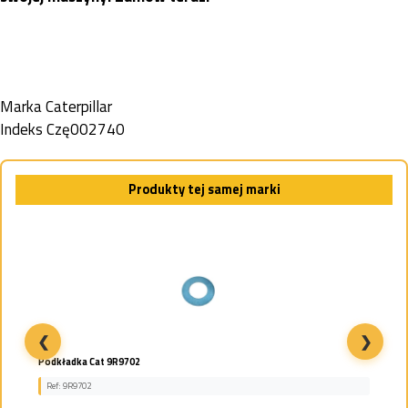
Marka
Caterpillar
Indeks
Czę002740
Produkty tej samej marki
❮
❯
Podkładka Cat 9R9702
Ref: 9R9702