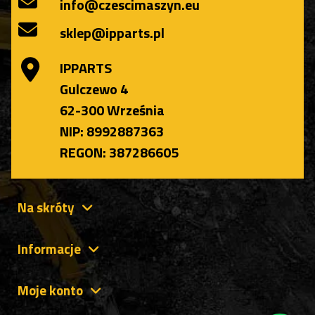
info@czescimaszyn.eu
sklep@ipparts.pl
IPPARTS
Gulczewo 4
62-300 Września
NIP: 8992887363
REGON: 387286605
Na skróty
Informacje
Moje konto