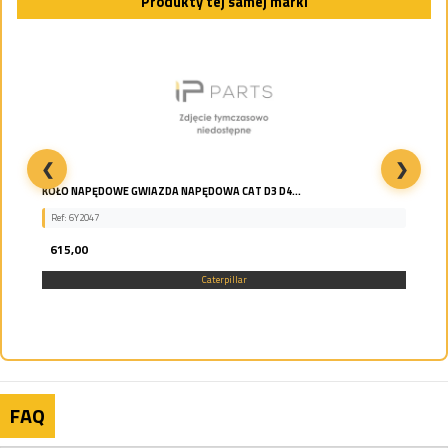
Produkty tej samej marki
❮
❯
KOŁO NAPĘDOWE GWIAZDA NAPĘDOWA CAT D3 D4...
Ref: 6Y2047
615,00
Caterpillar
FAQ