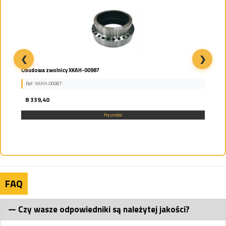
❮
❯
Obudowa zwolnicy XKAH-00987
Ref: XKAH-00987
8 339,40
Hyundai
FAQ
Czy wasze odpowiedniki są należytej jakości?