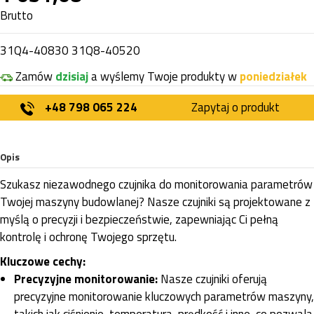
Brutto
31Q4-40830 31Q8-40520
Zamów
dzisiaj
a wyślemy Twoje produkty w
poniedziałek
+48 798 065 224
Zapytaj o produkt
Opis
Szukasz niezawodnego czujnika do monitorowania parametrów
Twojej maszyny budowlanej? Nasze czujniki są projektowane z
myślą o precyzji i bezpieczeństwie, zapewniając Ci pełną
kontrolę i ochronę Twojego sprzętu.
Kluczowe cechy:
Precyzyjne monitorowanie:
Nasze czujniki oferują
precyzyjne monitorowanie kluczowych parametrów maszyny,
takich jak ciśnienie, temperatura, prędkość i inne, co pozwala