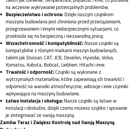
na wczesne wykrywanie potencjalnych problemów.
Bezpieczeństwo i ochrona:
Dzięki naszym czujnikom
maszyna budowlana jest chroniona przed przeciążeniami,
przegrzewaniem i innymi niebezpiecznymi sytuacjami, co
przekłada się na bezpieczną i niezawodną pracę.
Wszechstronność i kompatybilność:
Nasze czujniki są
kompatybilne z różnymi markami maszyn budowlanych,
takimi jak Doosan, CAT, JCB, Develon, Hyundai, Volvo,
Komatsu, Kubota, Bobcat, Liebherr, Hitachi i inne.
Trwałość i odporność:
Czujniki są wykonane z
wytrzymałych materiałów, które zapewniają ich trwałość i
odporność na warunki atmosferyczne, wibracje i inne czynniki
wpływające na maszyny budowlane.
Łatwa instalacja i obsługa:
Nasze czujniki są łatwe w
instalacji i obsłudze, dzięki czemu możesz szybko i sprawnie
je zintegrować ze swoją maszyną.
Zamów Teraz i Zwiększ Kontrolę nad Swoją Maszyną