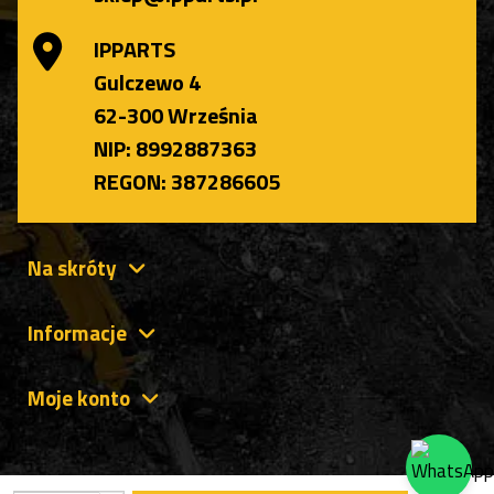
IPPARTS
Gulczewo 4
62-300 Września
NIP: 8992887363
REGON: 387286605
Na skróty
Informacje
Moje konto