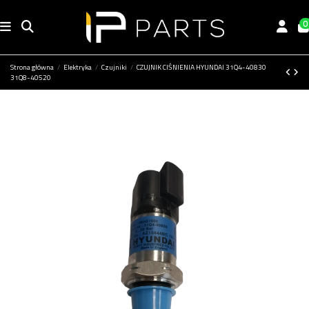
0
Strona główna
Elektryka
Czujniki
CZUJNIK CIŚNIENIA HYUNDAI 31Q4-40830
31Q8-40520