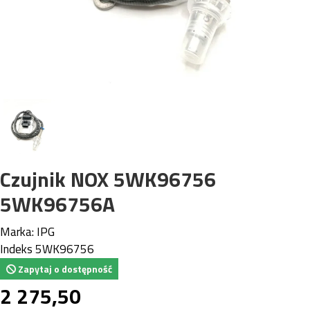
Czujnik NOX 5WK96756
5WK96756A
Marka:
IPG
Indeks
5WK96756
Zapytaj o dostępność
2 275,50