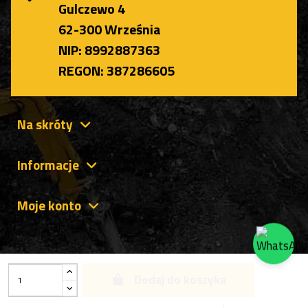
Gulczewo 4
62-300 Września
NIP: 8992887363
REGON: 387286605
Na skróty
Informacje
Moje konto
Dodaj do koszyka