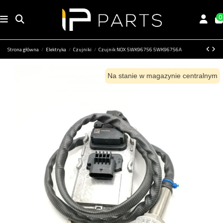
0
Strona główna
Elektryka
Czujniki
Czujnik NOX 5WK96756 5WK96756A
Na stanie w magazynie centralnym