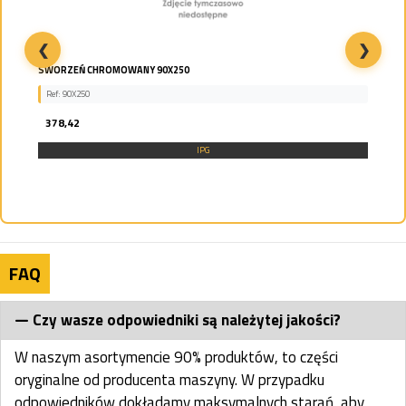
❮
❯
SWORZEŃ CHROMOWANY 90X250
Ref: 90X250
378,42
IPG
FAQ
Czy wasze odpowiedniki są należytej jakości?
W naszym asortymencie 90% produktów, to części
oryginalne od producenta maszyny. W przypadku
odpowiedników dokładamy maksymalnych starań, aby