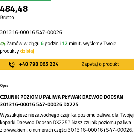
484,48
Brutto
301316-00016 547-00026
Zamów w ciągu
6
godzin i
12
minut, wyślemy Twoje
produkty
dzisiaj
+48 798 065 224
Zapytaj o produkt
Opis
CZUJNIK POZIOMU PALIWA PŁYWAK DAEWOO DOOSAN
301316-00016 547-00026 DX225
Wyszukujesz niezawodnego czujnika poziomu paliwa dla Twojej
koparki Daewoo Doosan DX225? Nasz czujnik poziomu paliwa
z pływakiem, o numerach części 301316-00016 i 547-00026,