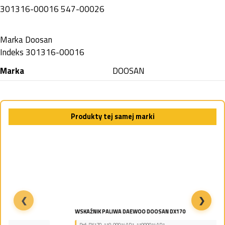
301316-00016 547-00026
Marka
Doosan
Indeks
301316-00016
Marka
DOOSAN
Produkty tej samej marki
❮
❯
WSKAŹNIK PALIWA DAEWOO DOOSAN DX170
Ref: DX170, 119-00014AD1, 11900014AD1