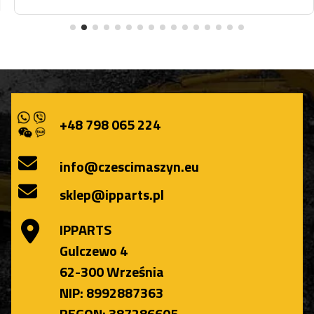
+48 798 065 224
info@czescimaszyn.eu
sklep@ipparts.pl
IPPARTS
Gulczewo 4
62-300 Września
NIP: 8992887363
REGON: 387286605