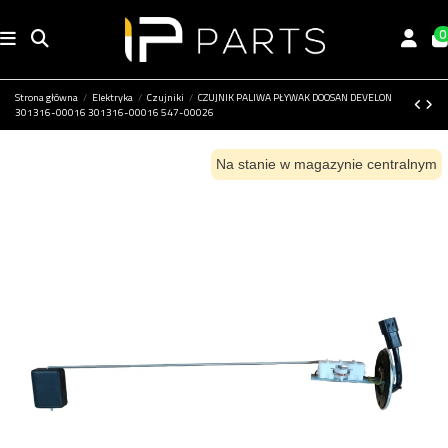
0
Strona główna
Elektryka
Czujniki
CZUJNIK PALIWA PŁYWAK DOOSAN DEVELON
301316-00016 301316-00016 547-00026
Na stanie w magazynie centralnym