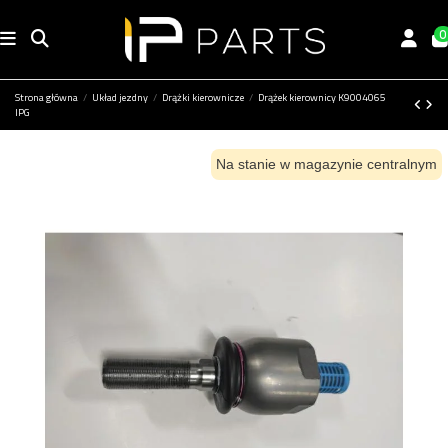
0
Strona główna
Układ jezdny
Drążki kierownicze
Drążek kierownicy K9004065
IPG
Na stanie w magazynie centralnym