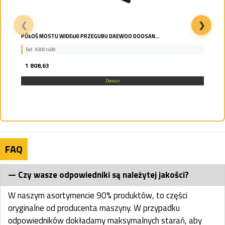
❮
❯
FILTR PALIWA GŁÓWNY DO KOPARKI DOOSAN DEVELON...
Ref: 95.12503-5026
148,24
Doosan
FAQ
Czy wasze odpowiedniki są należytej jakości?
W naszym asortymencie 90% produktów, to części
oryginalne od producenta maszyny. W przypadku
odpowiedników dokładamy maksymalnych starań, aby