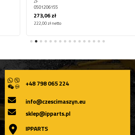
ZF
0501206155
273,06 zł
222,00 zł netto
+48 798 065 224
info@czescimaszyn.eu
sklep@ipparts.pl
IPPARTS