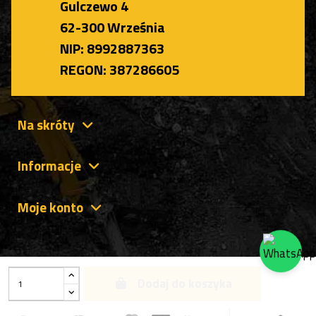
Gulczewo 4
62-300 Września
NIP: 8992887363
REGON: 387286605
Na skróty
Informacje
Moje konto
Dodaj do koszyka