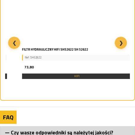
❮
❯
FILTR HYDRAULICZNY HIFI SH52622 SH 52622
Ref: SH52622
73,80
HIFI
FAQ
Czy wasze odpowiedniki są należytej jakości?