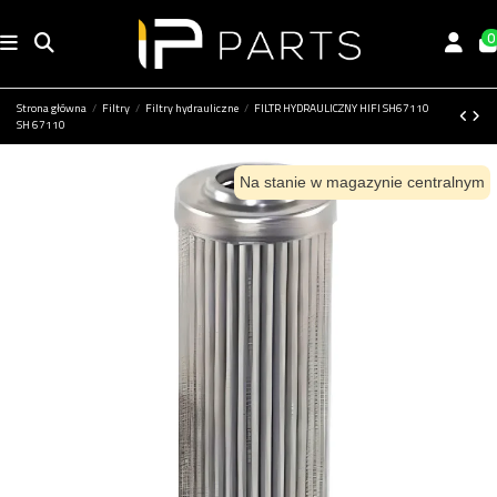
0
Strona główna
Filtry
Filtry hydrauliczne
FILTR HYDRAULICZNY HIFI SH67110
SH 67110
Na stanie w magazynie centralnym