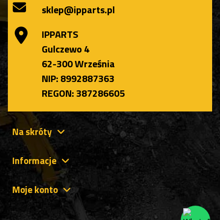
sklep@ipparts.pl
IPPARTS
Gulczewo 4
62-300 Września
NIP: 8992887363
REGON: 387286605
Na skróty
Informacje
Moje konto