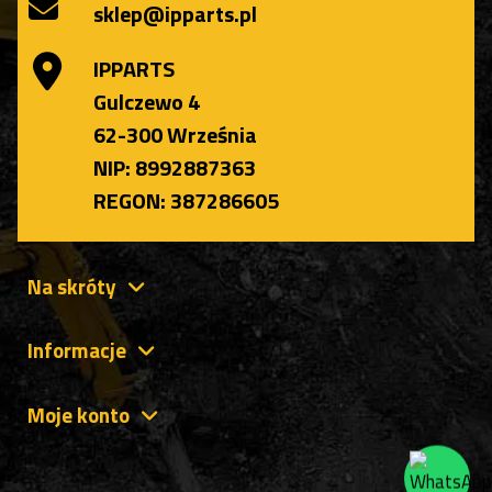
sklep@ipparts.pl
IPPARTS
Gulczewo 4
62-300 Września
NIP: 8992887363
REGON: 387286605
Na skróty
Informacje
Moje konto