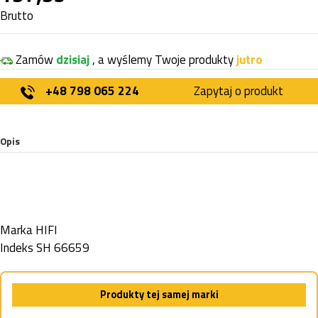
Brutto
Zamów
dzisiaj
, a wyślemy Twoje produkty
jutro
+48 798 065 224
Zapytaj o produkt
Opis
Marka
HIFI
Indeks
SH 66659
Produkty tej samej marki