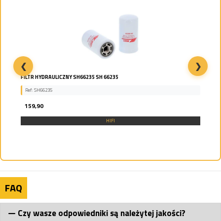
❮
❯
FILTR HYDRAULICZNY SH66235 SH 66235
Ref: SH66235
159,90
HIFI
FAQ
Czy wasze odpowiedniki są należytej jakości?