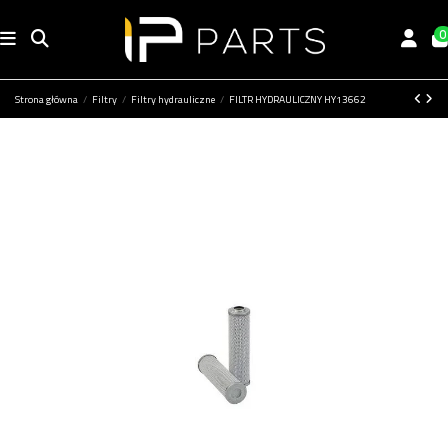
0
Strona główna
Filtry
Filtry hydrauliczne
FILTR HYDRAULICZNY HY13662