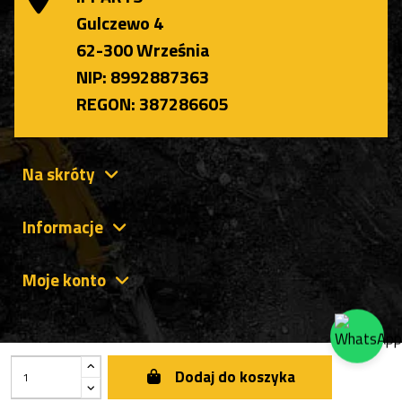
Gulczewo 4
62-300 Września
NIP: 8992887363
REGON: 387286605
Na skróty
Informacje
Moje konto
Dodaj do koszyka