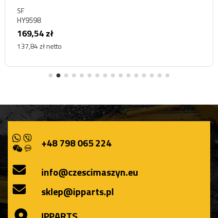
SF
HY9598
169,54 zł
137,84 zł netto
+48 798 065 224
info@czescimaszyn.eu
sklep@ipparts.pl
IPPARTS