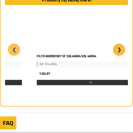
❮
❯
FILTR KABINOWY SF SKL46694 SKL 46694
Ref: SKL46694
100,97
SF
FAQ