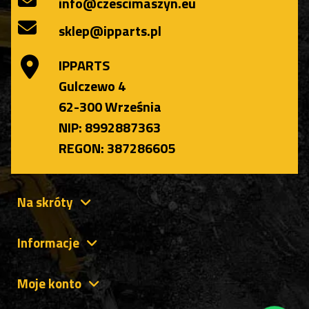
info@czescimaszyn.eu
sklep@ipparts.pl
IPPARTS
Gulczewo 4
62-300 Września
NIP: 8992887363
REGON: 387286605
Na skróty
Informacje
Moje konto