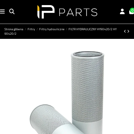
0
Strona główna
Filtry
Filtry hydrauliczne
FILTR HYDRAULICZNY HY90420/2 HY
90420/2